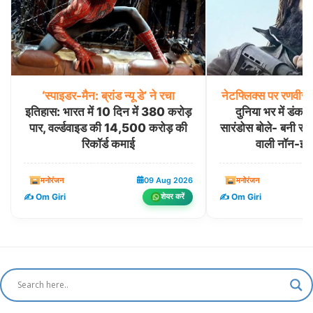
‘स्पाइडर-मैन:
ब्रांड
न्यू
डे’
ने
रचा
नेटफ्लिक्स
पर
रणवीर
स
इतिहास: भारत में 10 दिन में 380 करोड़
दुनिया भर में डं
पार, वर्ल्डवाइड की 14,500 करोड़ की
सारंडोस बोले- बनी सबस
रिकॉर्ड कमाई
वाली नॉन-इंग्
मनोरंजन
09 Aug 2026
मनोरंजन
✍️ Om Giri
✍️ Om Giri
शेयर करें