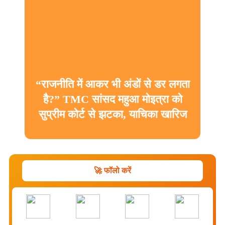
“राजनीति में आकर भी अंडों से डर लगता
है?” TMC सांसद महुआ मोइत्रा को
सुप्रीम कोर्ट से झटका, याचिका खारिज
🚀 फॉलो करें