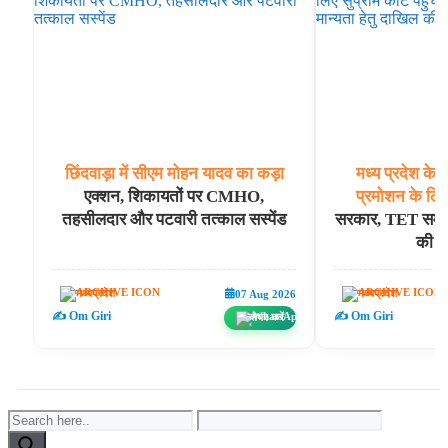
छिंदवाड़ा
में
सीएम
मोहन
यादव
का
कड़ा
मध्य
प्रदेश
के
एक्शन, शिकायतों पर CMHO,
प्रमोशन
के
लिए
तहसीलदार और पटवारी तत्काल सस्पेंड
सरकार, TET समकक्
की पू
मध्यप्रदेश
मध्यप्रदेश
07 Aug 2026
✍️ Om Giri
✍️ Om Giri
शेयर करें