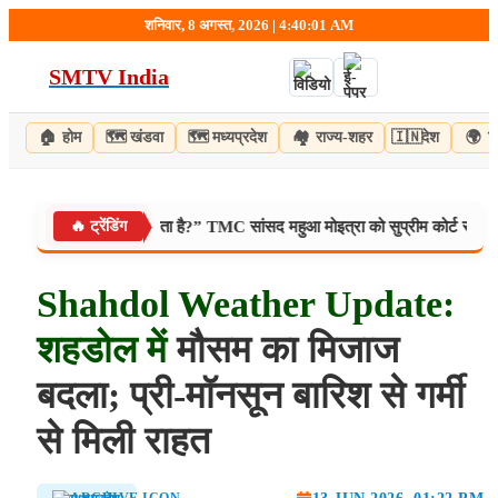
Skip
शनिवार, 8 अगस्त, 2026 | 4:40:02 AM
to
content
SMTV India
🏠
होम
🗺️
खंडवा
🗺️
मध्यप्रदेश
🏘️
राज्य-शहर
🇮🇳
देश
🌍
व
भी अंडों से डर लगता है?” TMC सांसद महुआ मोइत्रा को सुप्रीम कोर्ट से झटका, याच
🔥 ट्रेंडिंग
Shahdol
Weather
Update:
शहडोल
में
मौसम का मिजाज
बदला; प्री-मॉनसून बारिश से गर्मी
से मिली राहत