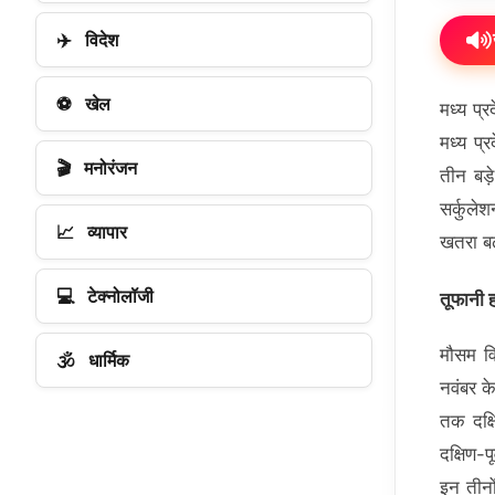
✈️
विदेश
⚽
खेल
मध्य प्र
मध्य प्
🎬
मनोरंजन
तीन बड़
सर्कुले
📈
व्यापार
खतरा बढ
💻
टेक्नोलॉजी
तूफानी 
मौसम वि
🕉️
धार्मिक
नवंबर क
तक दक्ष
दक्षिण-प
इन तीनो