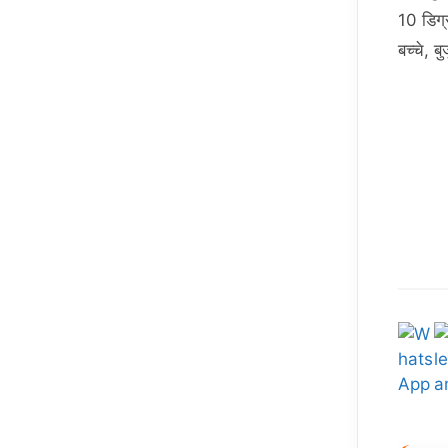
10 डिग्
बच्चे, ब