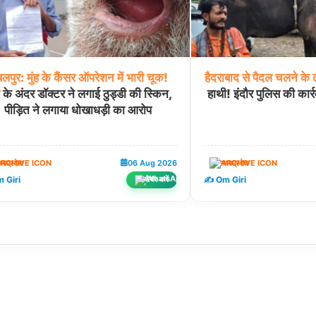
लपुर:
मुंह
के
कैंसर
ऑपरेशन
में
भारी
चूक!
हैदराबाद
से
पैदल
चलने
के
के अंदर डॉक्टर ने लगाई ठुड्डी की स्किन,
हाथी! इंदौर पुलिस की कार्
पीड़ित ने लगाया धोखाधड़ी का आरोप
ध्यप्रदेश
06 Aug 2026
मध्यप्रदेश
 Giri
✍️ Om Giri
शेयर करें