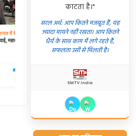
काटता है।"
सरल अर्थ: आप कितने मजबूत हैं, यह
ज्यादा मायने नहीं रखता। आप कितने
तनाव
में
बेकाबू
हुआ था
ग्वालियर
में
MITS
की
बीटेक
छात्रा
ने
हॉस्टल
में
धैर्य के साथ काम में लगे रहते हैं,
रवाई, महावत गिरफ्तार
लगाई
फांसी, सहेली को वाट्सऐप पर भेजा “बाय”
और लिखा मार्मिक सुसाइड नोट
सफलता उसी से मिलती है।
06 Aug 2026
मध्यप्रदेश
06 Aug 2026
✍️ Om Giri
शेयर करें
शेयर करें
SMTV India