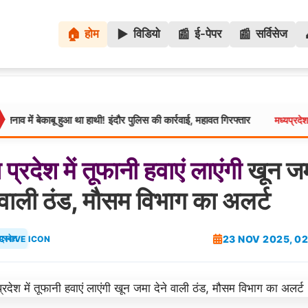
🏠
▶️
📰
📰
होम
विडियो
ई-पेपर
सर्विसेज
ाबू हुआ था हाथी! इंदौर पुलिस की कार्रवाई, महावत गिरफ्तार
ग्वालियर 
मध्यप्रदेश:
य
प्रदेश
में
तूफानी
हवाएं
लाएंगी
खून ज
े वाली ठंड, मौसम विभाग का अलर्ट
23 NOV 2025, 0
प्रदेश