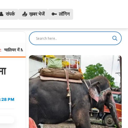
👤
📤
🔑
संपर्क
ख़बर भेजें
लॉगिन
में MITS की बीटेक छात्रा ने हॉस्टल में लगाई फांसी, सहेली को वाट्सऐप पर भेजा “बाय
मा
2:28 PM