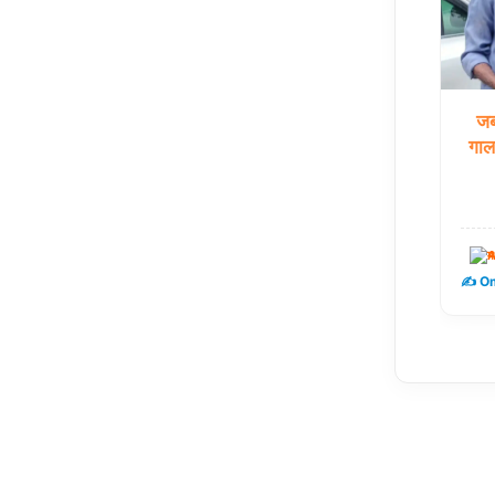
जब
गाल
म
✍️ Om