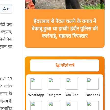
A+
हैदराबाद से पैदल चलने के तनाव में
 घंटों तक
बेकाबू हुआ था हाथी! इंदौर पुलिस की
 अनुसार,
कार्रवाई, महावत गिरफ्तार
इक्लोनिक
तूफान का
🚀 फॉलो करें
ने से 23
24 नवंबर
 सागर के
WhatsApp
Telegram
YouTube
Facebook
क्रिय है.
प्रभावित