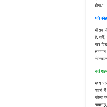
होगा.”
घने कोह
मौसम वि
है. वही
रूप दिख
तापमान 
सेल्सिय
कई शहरो
मध्य प्
शहरों मे
कोल्ड वे
जबलपुर,