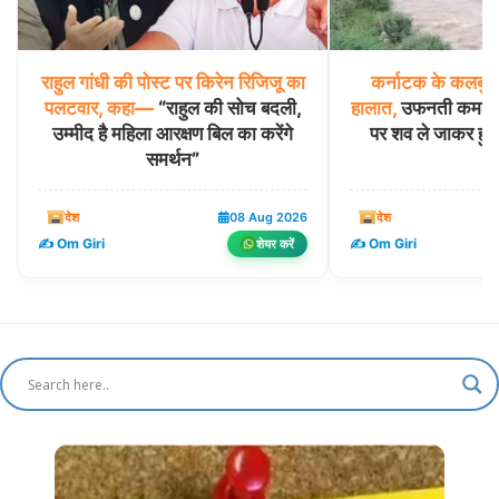
राहुल
गांधी
की
पोस्ट
पर
किरेन
रिजिजू
का
कर्नाटक
के
कलबुर्ग
पलटवार,
कहा—
“राहुल की सोच बदली,
हालात,
उफनती कमलावती
उम्मीद है महिला आरक्षण बिल का करेंगे
पर शव ले जाकर हुआ
समर्थन”
देश
08 Aug 2026
देश
✍️ Om Giri
✍️ Om Giri
शेयर करें