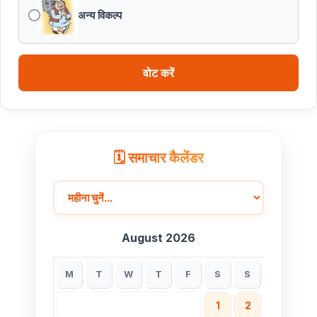
अन्य विकल्प
वोट करें
🗓️ समाचार कैलेंडर
August 2026
M
T
W
T
F
S
S
1
2