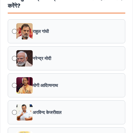
करेंगे?
राहुल गांधी
नरेन्द्र मोदी
योगी आदित्यनाथ
अरविन्द केजरीवाल