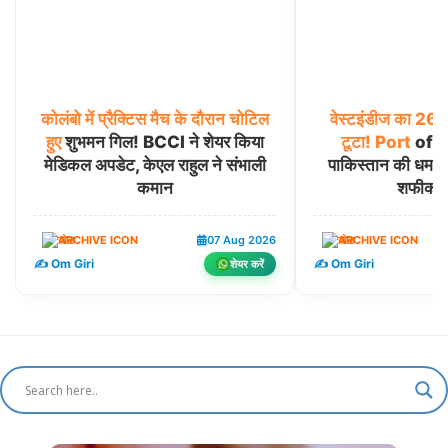
कोलंबो
में
प्रैक्टिस
मैच
के
दौरान
चोटिल
वेस्टइंडीज
का
26
हुए
शुभमन गिल! BCCI ने शेयर किया
टूटा!
Port
of Sp
मेडिकल अपडेट, केएल राहुल ने संभाली
पाकिस्तान की धमाक
कमान
शफीक च
खेल
07 Aug 2026
खेल
✍️ Om Giri
✍️ Om Giri
शेयर करें