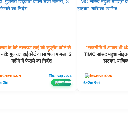
राम
के
बेटे
नारायण
साईं
को
सुप्रीम
कोर्ट
से
“राजनीति
में
आकर
भी
अंड
 नहीं: गुजरात हाईकोर्ट वापस भेजा मामला, 3
TMC सांसद महुआ मोइत्रा 
महीने में फैसले का निर्देश
झटका, याचिक
ेश
07 Aug 2026
देश
 Giri
✍️ Om Giri
शेयर करें