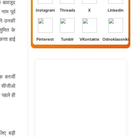
े बावजूद
Instagram
Threads
X
Linkedin
ाम पूर्व
 ने उनकी
ुमित के
त्ता हाई
Pinterest
Tumblr
VKontakte
Odnoklassniki
 बनर्जी
े सीजीओ
 पहले ही
लिए बड़ी