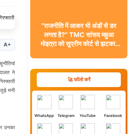
“राजनीति में आकर भी अंडों से डर
लगता है?” TMC सांसद महुआ
मोइत्रा को सुप्रीम कोर्ट से झटका,
A+
याचिका खारिज
ुनौतियां
अदालत ने
🚀 फॉलो करें
िरफ्तारी
जुड़े मनी
WhatsApp
Telegram
YouTube
Facebook
 और उनका