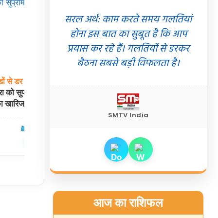
सरल अर्थ: काम करते समय गलतियां
होना इस बात का सुबूत है कि आप
प्रयास कर रहे हैं। गलतियों से डरकर
बैठना सबसे बड़ी विफलता है।
ों
से
डर
लगता
है?”
NEET
2026
धांधली:
परीक्षा
से
3
दिन
पहले
को सुप्रीम कोर्ट से
लीक
हुए
थे पेपर! CBI चार्जशीट में NTA विषय
ा खारिज
विशेषज्ञों और सीकर कनेक्शन का खुलासा
SMTV India
07 Aug 2026
देश
07 Aug 2026
✍️ Om Giri
शेयर करें
शेयर करें
आज का राशिफल