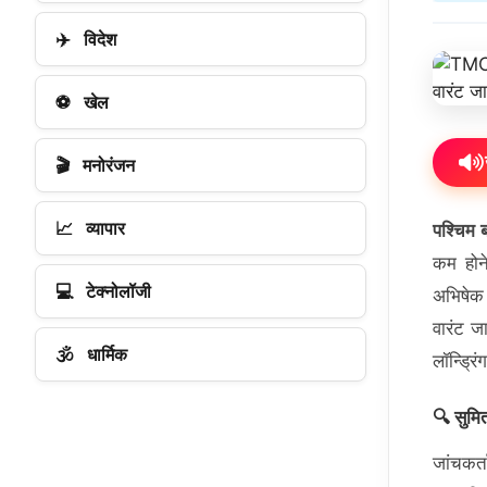
✈️
विदेश
⚽
खेल
🎬
मनोरंजन
📈
व्यापार
पश्चिम ब
कम होने
💻
टेक्नोलॉजी
अभिषेक 
वारंट ज
🕉️
धार्मिक
लॉन्ड्रि
🔍 सुमित
जांचकर्