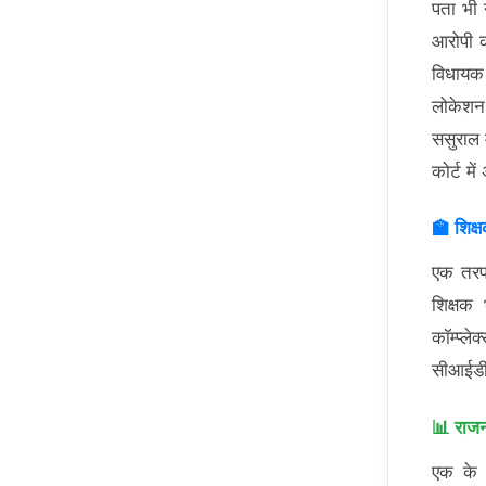
पता भी 
आरोपी क
विधायक 
लोकेशन
ससुराल 
कोर्ट म
🏫 शिक्ष
एक तरफ
शिक्षक
कॉम्प्ल
सीआईडी 
📊 राज
एक के 