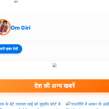
Om Giri
सभी ख़बर देखें
देश की अन्य खबरें