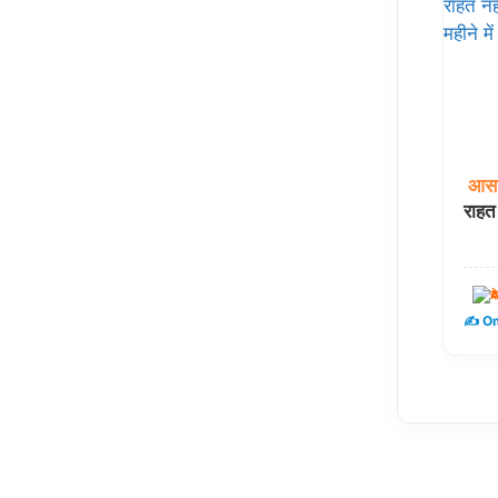
आसा
राहत
द
✍️ Om