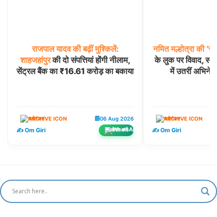
राजपाल
यादव
की
बढ़ीं
मुश्किलें:
नमित
मल्होत्रा
की
‘रा
शाहजहांपुर
की दो संपत्तियां होंगी नीलाम,
के लुक पर विवाद, साई
सेंट्रल बैंक का ₹16.61 करोड़ का बकाया
में उतरीं अभिनेत
मनोरंजन
06 Aug 2026
मनोरंजन
✍️ Om Giri
✍️ Om Giri
शेयर करें