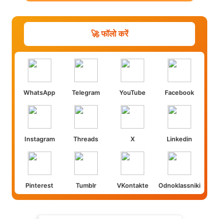
🚀 फॉलो करें
WhatsApp
Telegram
YouTube
Facebook
Instagram
Threads
X
Linkedin
Pinterest
Tumblr
VKontakte
Odnoklassniki