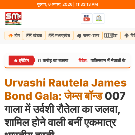
Skip
गुरुवार, 6 अगस्त, 2026 | 11:33:14 AM
to
content
🗺️
🗺️
🏘️
🇮🇳
🌍
होम
खंडवा
मध्यप्रदेश
राज्य-शहर
देश
वि
ंट्रल बैंक का ₹16.61 करोड़ का बकाया
पाकिस्तान में नेताओं के झूठे हलफन
🔥 ट्रेंडिंग
विदेश:
Urvashi
Rautela
James
Bond
Gala:
जेम्स
बॉन्ड
007
गाला में उर्वशी रौतेला का जलवा,
शामिल होने वाली बनीं एकमात्र