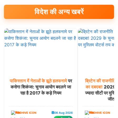
विदेश की अन्य खबरें
पाकिस्तान
में
नेताओं
के
झूठे
हलफनामे
पर
ब्रिटेन
की
राजनीति
मे
कसेगा शिकंजा: चुनाव आयोग बदलने जा
का
दबदबा!
2029 के 
रहा है 2017 के कड़े नियम
ज्यादा सीटों पर मुस्लि
जीत-ह
विदेश
06 Aug 2026
विदेश