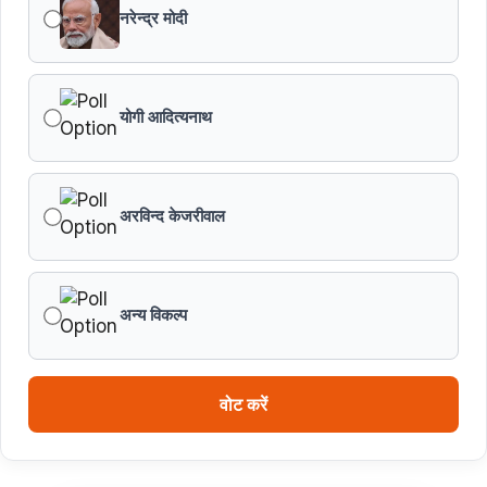
नरेन्द्र मोदी
मध्यप्रदेश में सृजन संवाद अभियान का शुभारंभ
मध्यप्रदेश पुलिस की अवैध मादक पदार्थों के विरूद्ध प्रभावी कार्यवाही
योगी आदित्यनाथ
एफएसएल भर्ती-2026 का अंतिम परिणाम घोषित
अरविन्द केजरीवाल
विकसित मध्यप्रदेश-2047’ की वित्तीय रूपरेखा तैयार
वित्तीय वर्ष 2026-27 के पुनरीक्षित अनुमान, वित्तीय वर्ष 2027-
28 के बजट अनुमान तथा वित्तीय वर्ष 2028-29, 2029-30 के
अन्य विकल्प
लिए रोलिंग बजट की तैयारी हेतु बजट कार्यक्रम
मध्यप्रदेश हॉकी टीम ने रचा जीत का नया अध्याय
वोट करें