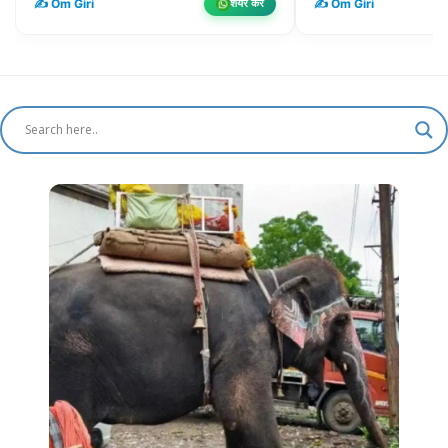
✍️ Om Giri
✍️ Om Giri
शेयर करें