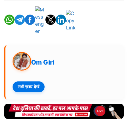
Om Giri
सभी ख़बर देखें