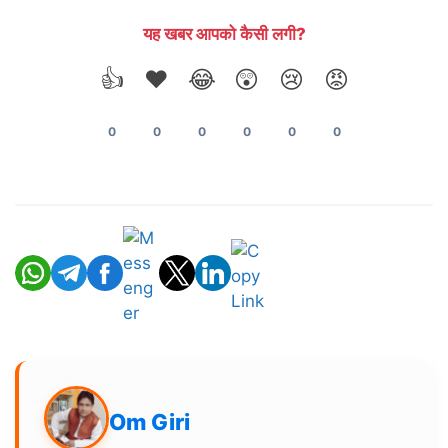
यह खबर आपको कैसी लगी?
👍
❤️
😂
😲
😢
😡
0
0
0
0
0
0
Om Giri