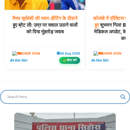
वैभव
सूर्यवंशी
की
पावर-हीटिंग
के
दीवाने
कोलंबो
में
प्रैक्टिस
मै
हुए ब्रेट ली: उम्र पर सवाल उठाने वालों
हुए
शुभमन गिल! BCC
को दिया मुंहतोड़ जवाब
मेडिकल अपडेट, केएल
कमा
खेल
09 Aug 2026
खेल
✍️ Om Giri
✍️ Om Giri
शेयर करें