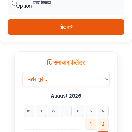
अन्य विकल्प
वोट करें
🗓️ समाचार कैलेंडर
August 2026
M
T
W
T
F
S
S
1
2