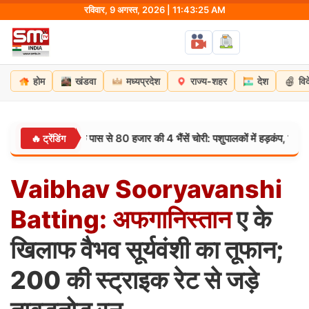
Skip
रविवार, 9 अगस्त, 2026 | 11:43:26 AM
to
content
होम
खंडवा
मध्यप्रदेश
राज्य-शहर
देश
वि
़ा तालाब के पास से 80 हजार की 4 भैंसें चोरी: पशुपालकों में हड़कंप, सिहोरा पुलिस को म
🔥 ट्रेंडिंग
Vaibhav
Sooryavanshi
Batting:
अफगानिस्तान
ए के
खिलाफ वैभव सूर्यवंशी का तूफान;
200 की स्ट्राइक रेट से जड़े