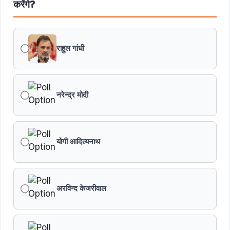
करेंगे?
राहुल गांधी
नरेन्द्र मोदी
योगी आदित्यनाथ
अरविन्द केजरीवाल