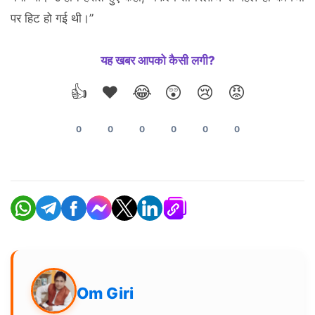
पर हिट हो गई थी।”
यह खबर आपको कैसी लगी?
👍
❤️
😂
😲
😢
😡
0
0
0
0
0
0
Om Giri