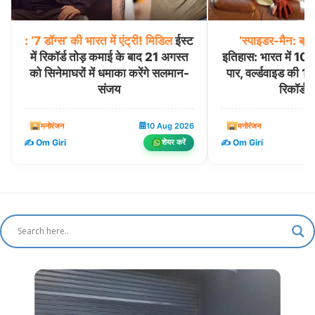
:
‘7
डॉग्स’
की
भारत
में
एंट्री!
मिडिल
ईस्ट
‘स्पाइडर-मैन:
ब्रा
में रिकॉर्ड तोड़ कमाई के बाद 21 अगस्त
इतिहास: भारत में 10 
को सिनेमाघरों में धमाका करेंगे सलमान-
पार, वर्ल्डवाइड की
संजय
रिकॉर्ड 
मनोरंजन
10 Aug 2026
मनोरंजन
✍️ Om Giri
✍️ Om Giri
शेयर करें