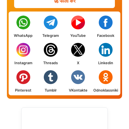
🚀 फॉलो करें
WhatsApp
Telegram
YouTube
Facebook
Instagram
Threads
X
Linkedin
Pinterest
Tumblr
VKontakte
Odnoklassniki