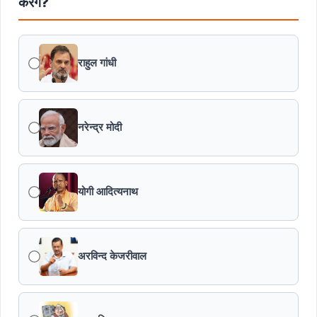
करेंगे?
राहुल गांधी
नरेन्द्र मोदी
योगी आदित्यनाथ
अरविन्द केजरीवाल