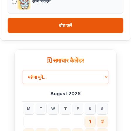
अन्य विकल्प
वोट करें
🗓️ समाचार कैलेंडर
August 2026
M
T
W
T
F
S
S
1
2