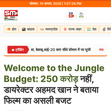
Skip
सोमवार, 10 अगस्त, 2026 | 1:07:25 PM
to
content
होम
खंडवा
मध्यप्रदेश
राज्य-शहर
देश
वि
ें बड़ा हादसा, बेकाबू आई-20 कार सीधे शोरूम में जा घुसी
सोने-चांदी क
🔥 ट्रेंडिंग
पंजाब:
Welcome
to
the
Jungle
Budget:
250
करोड़
नहीं,
डायरेक्टर अहमद खान ने बताया
फिल्म का असली बजट