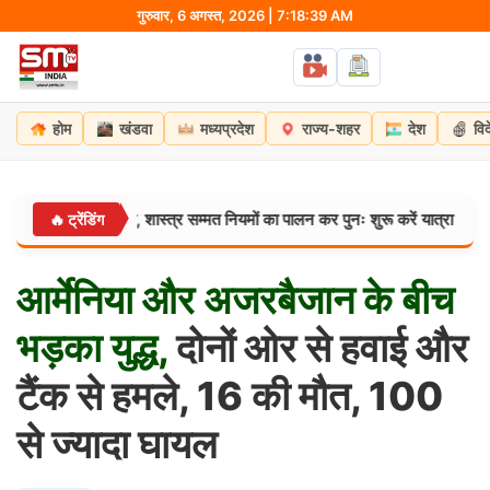
Skip
गुरुवार, 6 अगस्त, 2026 | 7:18:40 AM
to
content
होम
खंडवा
मध्यप्रदेश
राज्य-शहर
देश
वि
र न हों भयभीत, शास्त्र सम्मत नियमों का पालन कर पुनः शुरू करें यात्रा
🔥 ट्रेंडिंग
उत्तरप्रदेश
आर्मेनिया
और
अजरबैजान
के
बीच
भड़का
युद्ध,
दोनों ओर से हवाई और
टैंक से हमले, 16 की मौत, 100
से ज्‍यादा घायल