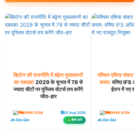
ब्रिटेन
की
राजनीति
में
बढ़ेगा
मुसलमानों
पश्चिम
एशिया
संकट
के
का
दबदबा!
2029 के चुनाव में 78 से
कदम:
वरिष्ठ IFS अधि
ज्यादा सीटों पर मुस्लिम वोटर्स तय करेंगे
ईरान में नए राज
जीत-हार
विदेश
05 Aug 2026
विदेश
✍️ Om Giri
✍️ Om Giri
शेयर करें