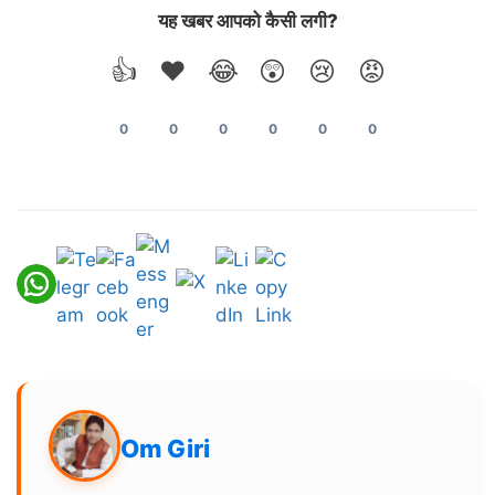
यह खबर आपको कैसी लगी?
👍
❤️
😂
😲
😢
😡
0
0
0
0
0
0
Om Giri