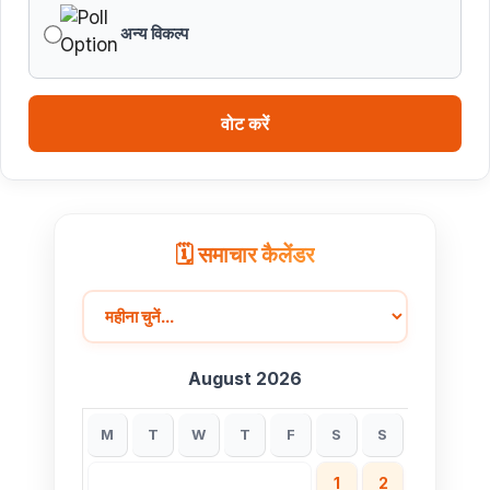
आत्मनिर्भरता का सशक्त प्रतीक है : मुख्यमंत्री डॉ. यादव
अन्य विकल्प
मुख्यमंत्री डॉ. यादव ने गुरु हरकिशन साहिब के प्रकाश पर्व पर दी
बधाई
वोट करें
ब्रिक्स डेलीगेट्स का भोपाल के पर्यटन स्थलों ने मोहा मन
मुख्यमंत्री डॉ. यादव ने हरित क्रांति के शिल्पकार डॉ. एम.एस.
स्वामीनाथन की जयंती पर किया नमन
🗓️ समाचार कैलेंडर
August 2026
M
T
W
T
F
S
S
1
2