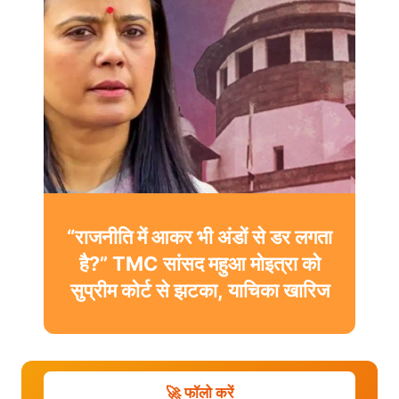
“राजनीति में आकर भी अंडों से डर लगता
है?” TMC सांसद महुआ मोइत्रा को
सुप्रीम कोर्ट से झटका, याचिका खारिज
🚀 फॉलो करें