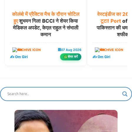
कोलंबो
में
प्रैक्टिस
मैच
के
दौरान
चोटिल
वेस्टइंडीज
का
26
हुए
शुभमन गिल! BCCI ने शेयर किया
टूटा!
Port
of Sp
मेडिकल अपडेट, केएल राहुल ने संभाली
पाकिस्तान की धमाक
कमान
शफीक च
खेल
07 Aug 2026
खेल
✍️ Om Giri
✍️ Om Giri
शेयर करें