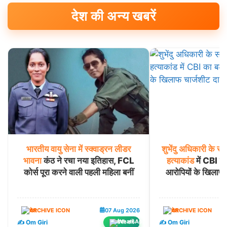
देश की अन्य खबरें
भारतीय
वायु
सेना
में
स्क्वाड्रन
लीडर
शुभेंदु
अधिकारी
के
सह
भावना
कंठ ने रचा नया इतिहास, FCL
हत्याकांड
में CBI का
कोर्स पूरा करने वाली पहली महिला बनीं
आरोपियों के खिलाफ
देश
07 Aug 2026
देश
✍️ Om Giri
✍️ Om Giri
शेयर करें