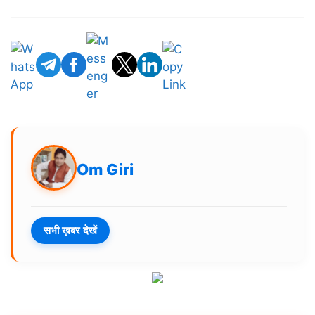
Om Giri
सभी ख़बर देखें