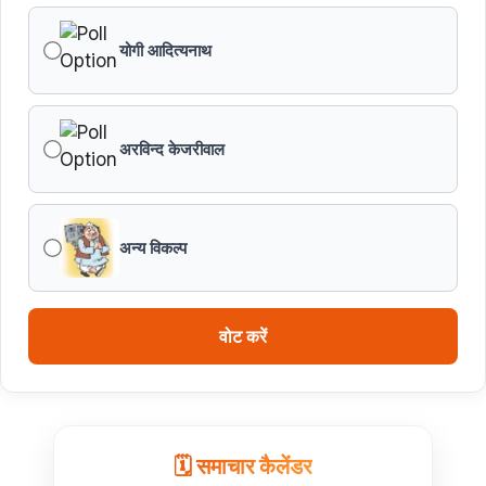
योगी आदित्यनाथ
अरविन्द केजरीवाल
अन्य विकल्प
वोट करें
🗓️ समाचार कैलेंडर