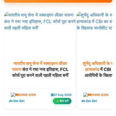
भारतीय
वायु
सेना
में
स्क्वाड्रन
लीडर
शुभेंदु
अधिकारी
के
सह
भावना
कंठ ने रचा नया इतिहास, FCL
हत्याकांड
में CBI का
कोर्स पूरा करने वाली पहली महिला बनीं
आरोपियों के खिलाफ
देश
07 Aug 2026
देश
✍️ Om Giri
✍️ Om Giri
शेयर करें