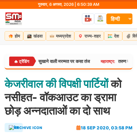
Skip
गुरुवार, 6 अगस्त, 2026 | 6:50:40 AM
to
content
होम
खंडवा
मध्यप्रदेश
राज्य-शहर
देश
वि
 और पंखे से सुखाने वाली मरम्मत पर कसा तंज
तरुण तेजपाल को झटका:
🔥 ट्रेंडिंग
महाराष्ट्र:
केजरीवाल
की
विपक्षी
पार्टियों
को
नसीहत- वॉकआउट का ड्रामा
छोड़ अन्नदाताओं का दो साथ
18 SEP 2020, 03:58 PM
देश