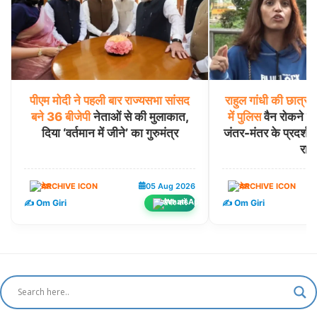
पीएम
मोदी
ने
पहली
बार
राज्यसभा
सांसद
राहुल
गांधी
की
छात्रों
बने
36
बीजेपी
नेताओं से की मुलाकात,
में
पुलिस
वैन रोकने व
दिया ‘वर्तमान में जीने’ का गुरुमंत्र
जंतर-मंतर के प्रदर्शनक
राज
देश
05 Aug 2026
देश
✍️ Om Giri
✍️ Om Giri
शेयर करें