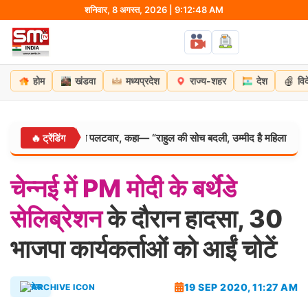
Skip
शनिवार, 8 अगस्त, 2026 | 9:12:49 AM
to
content
होम
खंडवा
मध्यप्रदेश
राज्य-शहर
देश
वि
िरेन रिजिजू का पलटवार, कहा— “राहुल की सोच बदली, उम्मीद है महिला आरक्षण बिल का क
🔥 ट्रेंडिंग
चेन्नई
में
PM
मोदी
के
बर्थेडे
सेलिब्रेशन
के दौरान हादसा, 30
भाजपा कार्यकर्ताओं को आईं चोटें
19 SEP 2020, 11:27 AM
देश