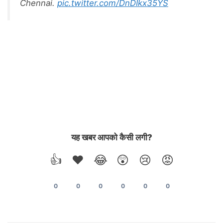
Chennai.
pic.twitter.com/DnDIkx35YS
यह खबर आपको कैसी लगी?
👍
❤️
😂
😲
😢
😡
0
0
0
0
0
0