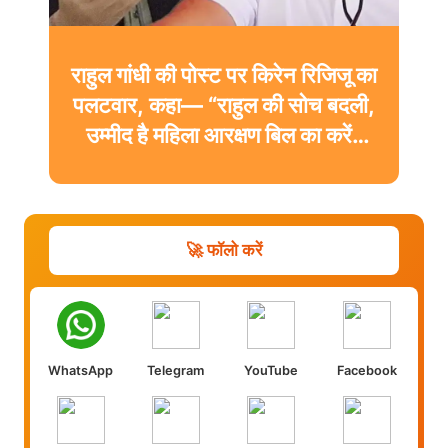
राहुल गांधी की पोस्ट पर किरेन रिजिजू का
पलटवार, कहा— “राहुल की सोच बदली,
उम्मीद है महिला आरक्षण बिल का करेंगे
समर्थन”
🚀 फॉलो करें
WhatsApp
Telegram
YouTube
Facebook