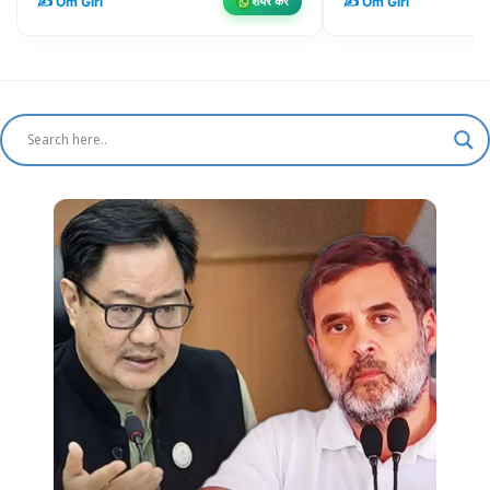
✍️ Om Giri
✍️ Om Giri
शेयर करें