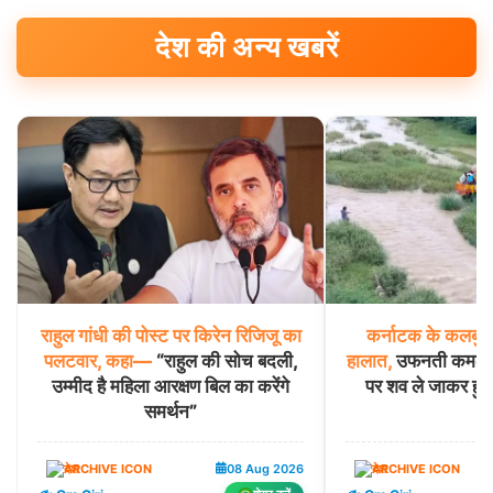
देश की अन्य खबरें
राहुल
गांधी
की
पोस्ट
पर
किरेन
रिजिजू
का
कर्नाटक
के
कलबुर्ग
पलटवार,
कहा—
“राहुल की सोच बदली,
हालात,
उफनती कमलावती
उम्मीद है महिला आरक्षण बिल का करेंगे
पर शव ले जाकर हुआ
समर्थन”
देश
08 Aug 2026
देश