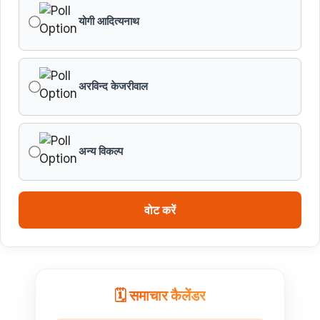
योगी आदित्यनाथ
अरविन्द केजरीवाल
अन्य विकल्प
वोट करें
🗓️ समाचार कैलेंडर