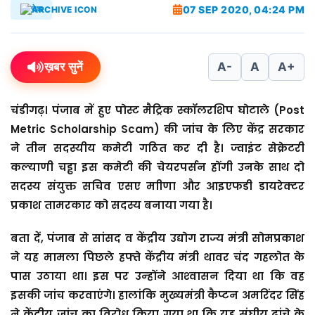
07 SEP 2020, 04:24 PM
देश
ख़बर सुनें
A-
A
A+
चंडीगढ़।
पंजाब में हुए पोस्ट मैट्रिक स्कॉलरशिप घोटाले (Post
Metric Scholarship Scam) की जांच के लिए केंद्र सरकार
ने तीन सदस्यीय कमेटी गठित कर दी है। ज्वाइंट सेक्रेटरी
कल्याणी चड्ढा इस कमेटी की चेयरपर्सन होंगी उनके साथ दो
सदस्य संयुक्त सचिव एसए माीणा और आइएफडी डायरेक्टर
प्रकाश तामरकार को सदस्य बनाया गया है।
बता दें, पंजाब से सांसद व केंद्रीय उद्योग राज्य मंत्री सोमप्रकाश
ने यह मामला पिछले हफ्ते केंद्रीय मंत्री थावर चंद गहलोत के
पास उठाया था। इस पर उन्‍होंने आश्‍वासन दिया था कि वह
इसकी जांच करवाएंगे। हालांकि मुख्यमंत्री कैप्टन अमरिंदर सिंह
ने केंद्रीय जांच का विरोध किया गया था कि यह संघीय ढांचे के