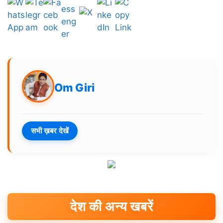
Om Giri
सभी ख़बर देखें
देश की अन्य खबरें