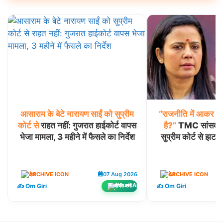
आसाराम
के
बेटे
नारायण
साईं
को
सुप्रीम
“राजनीति
में
आकर
भी
कोर्ट
से
राहत नहीं: गुजरात हाईकोर्ट वापस
है?”
TMC सांसद मह
भेजा मामला, 3 महीने में फैसले का निर्देश
सुप्रीम कोर्ट से झट
देश
07 Aug 2026
देश
✍️ Om Giri
✍️ Om Giri
शेयर करें