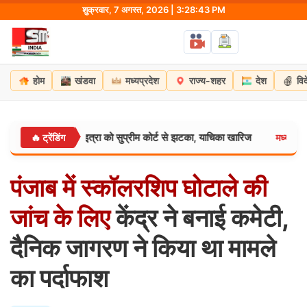
Skip
शुक्रवार, 7 अगस्त, 2026 | 3:28:44 PM
to
content
होम
खंडवा
मध्यप्रदेश
राज्य-शहर
देश
वि
ंसद महुआ मोइत्रा को सुप्रीम कोर्ट से झटका, याचिका खारिज
छिंदव
🔥 ट्रेंडिंग
मध्यप्रदेश:
पंजाब
में
स्कॉलरशिप
घोटाले
की
जांच
के
लिए
केंद्र ने बनाई कमेटी,
दैनिक जागरण ने किया था मामले
का पर्दाफाश