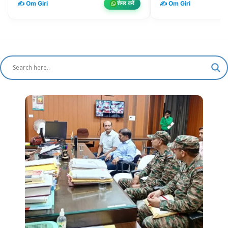
✍️ Om Giri
✍️ Om Giri
शेयर करें