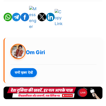
Om Giri
सभी ख़बर देखें