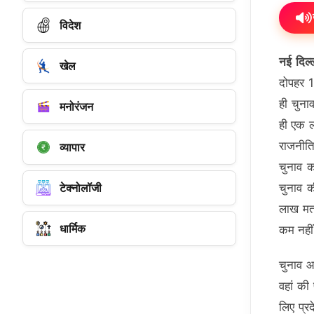
विदेश
नई दिल्
खेल
दोपहर 12
ही चुना
मनोरंजन
ही एक 
राजनीति
व्यापार
चुनाव 
टेक्नोलॉजी
चुनाव क
लाख मतद
धार्मिक
कम नहीं
चुनाव आ
वहां की
लिए प्र