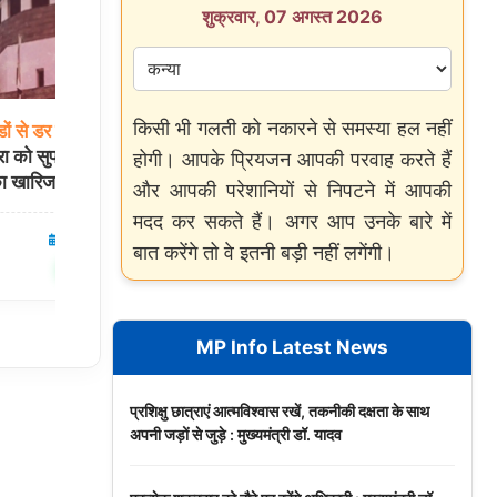
शुक्रवार, 07 अगस्त 2026
किसी भी गलती को नकारने से समस्या हल नहीं
ों
से
डर
लगता
है?”
NEET
2026
धांधली:
परीक्षा
से
3
दिन
पहले
को सुप्रीम कोर्ट से
लीक
हुए
थे पेपर! CBI चार्जशीट में NTA विषय
होगी। आपके प्रियजन आपकी परवाह करते हैं
ा खारिज
विशेषज्ञों और सीकर कनेक्शन का खुलासा
और आपकी परेशानियों से निपटने में आपकी
मदद कर सकते हैं। अगर आप उनके बारे में
07 Aug 2026
देश
07 Aug 2026
बात करेंगे तो वे इतनी बड़ी नहीं लगेंगी।
✍️ Om Giri
शेयर करें
शेयर करें
MP Info Latest News
प्रशिक्षु छात्राएं आत्मविश्वास रखें, तकनीकी दक्षता के साथ
अपनी जड़ों से जुड़े : मुख्यमंत्री डॉ. यादव