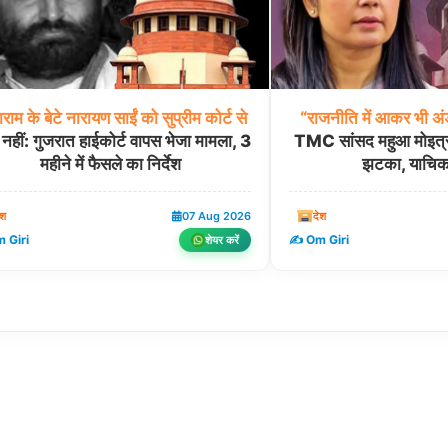
राम
के
बेटे
नारायण
साईं
को
सुप्रीम
कोर्ट
से
“राजनीति
में
आकर
भी
अंड
 नहीं: गुजरात हाईकोर्ट वापस भेजा मामला, 3
TMC सांसद महुआ मोइत्रा 
महीने में फैसले का निर्देश
झटका, याचिक
ेश
07 Aug 2026
देश
 Giri
✍️ Om Giri
शेयर करें