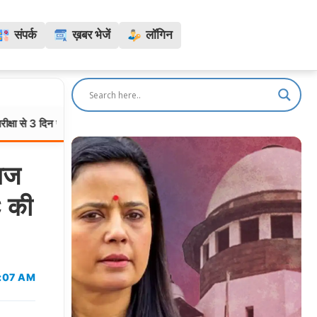
संपर्क
ख़बर भेजें
लॉगिन
े लीक हुए थे पेपर! CBI चार्जशीट में NTA विषय विशेषज्ञों और सीकर कनेक्शन का ख
ज
C की
9:07 AM