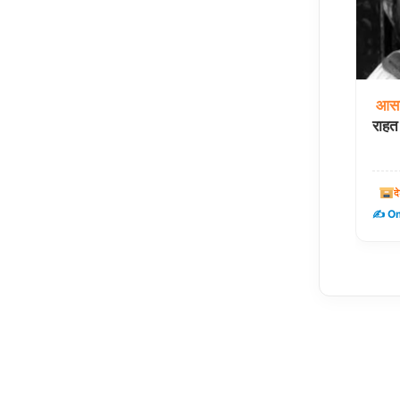
आसा
राहत
द
✍️ Om