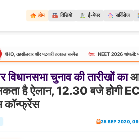
होम
विडियो
ई-पेपर
सर्विसेज
दार और पटवारी तत्काल सस्पेंड
NEET 2026 धांधली: परीक्षा से 3 दिन पहल
देश:
ार
विधानसभा
चुनाव
की
तारीखों
का
आ
सकता है ऐलान, 12.30 बजे होगी E
स कॉन्फ्रेंस
25 SEP 2020, 0