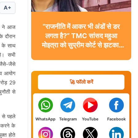
A+
“राजनीति में आकर भी अंडों से डर
ग ने आज
लगता है?” TMC सांसद महुआ
 के दौरान
मोइत्रा को सुप्रीम कोर्ट से झटका,
व के साथ
याचिका खारिज
है। सभी
ैसे-जैसे
ाव आयोग
🚀 फॉलो करें
करोड़ 29
ुनौती से
 से पहले
WhatsApp
Telegram
YouTube
Facebook
 करने के
क्त होते