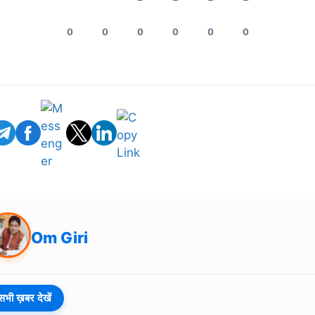
0
0
0
0
0
0
Om Giri
सभी ख़बर देखें