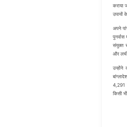
कराया ज
उपायों क
अपने पां
पुनर्वास
संयुक्त
और लची
उन्होंन
बांग्ला
4,291 
किसी भी