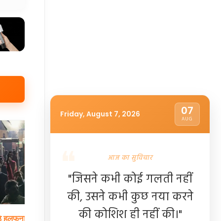
07
Friday, August 7, 2026
AUG
आज का सुविचार
"जिसने कभी कोई गलती नहीं
की, उसने कभी कुछ नया करने
की कोशिश ही नहीं की।"
े
हलफनामे
पर कसेगा
ब्रिटेन
की
राजनीति
में
बढ़ेगा
मुसलमानों
का