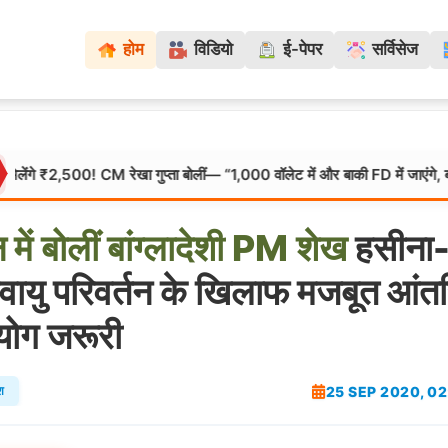
होम
विडियो
ई-पेपर
सर्विसेज
0! CM रेखा गुप्ता बोलीं— “1,000 वॉलेट में और बाकी FD में जाएंगे, बजट ₹5100 क
न
में
बोलीं
बांग्लादेशी
PM
शेख
हसीना
ायु परिवर्तन के खिलाफ मजबूत आंत
ोग जरूरी
25 SEP 2020, 0
श