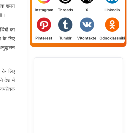
श्यक शमन
Instagram
Threads
X
Linkedin
गा।
्थियों का
ता के लिए
Pinterest
Tumblr
VKontakte
Odnoklassniki
 अनुकूलन
े के लिए
 देश में
वयंसेवक