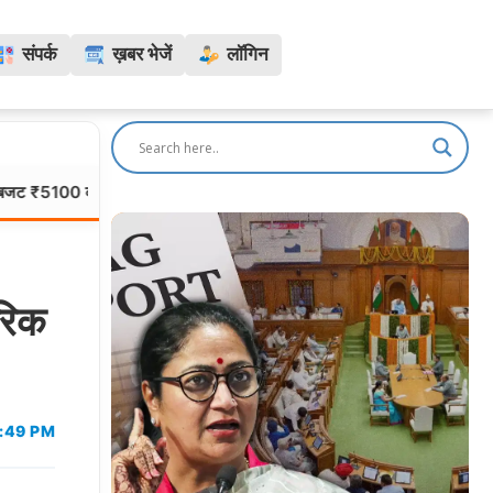
संपर्क
ख़बर भेजें
लॉगिन
रोड़”
देश में अब MBBS की 1.39 लाख से ज्यादा सीटें: संसद में स्
दिल्ली/NCR:
-
रिक
2:49 PM