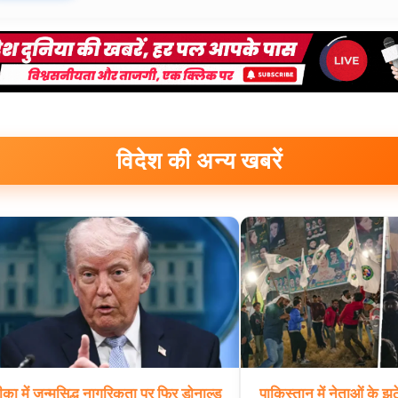
विदेश की अन्य खबरें
ीका
में
जन्मसिद्ध
नागरिकता
पर
फिर
डोनाल्ड
पाकिस्तान
में
नेताओं
के
झूठ