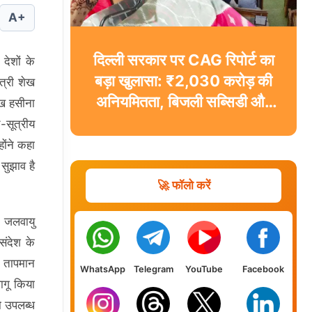
A+
दिल्ली सरकार पर CAG रिपोर्ट का
देशों के
बड़ा खुलासा: ₹2,030 करोड़ की
त्री शेख
अनियमितता, बिजली सब्सिडी और
शेख हसीना
GST ई-वे बिल पर उठे सवाल
-सूत्रीय
ोंने कहा
सुझाव है
🚀 फॉलो करें
र जलवायु
संदेश के
क तापमान
WhatsApp
Telegram
YouTube
Facebook
ागू किया
ो उपलब्ध