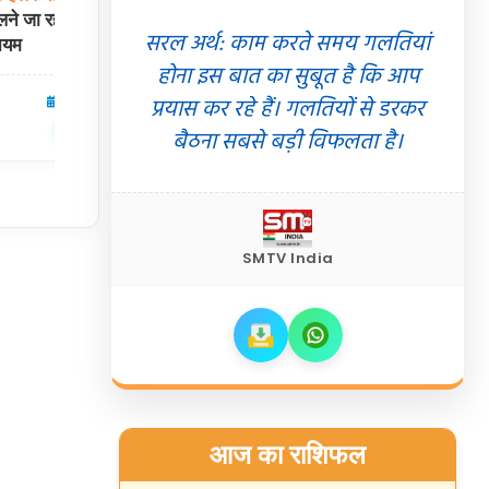
ने जा रहा है 2017
दबदबा!
2029 के चुनाव में 78 से ज्यादा सीटों
सरल अर्थ: काम करते समय गलतियां
नियम
पर मुस्लिम वोटर्स तय करेंगे जीत-हार
होना इस बात का सुबूत है कि आप
प्रयास कर रहे हैं। गलतियों से डरकर
06 Aug 2026
विदेश
05 Aug 2026
✍️ Om Giri
शेयर करें
शेयर करें
बैठना सबसे बड़ी विफलता है।
SMTV India
आज का राशिफल