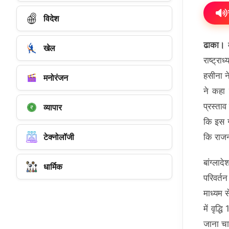
विदेश
ढाका।
म
खेल
राष्ट्र
हसीना ने
मनोरंजन
ने कहा 
प्रस्ता
व्यापार
कि इस ग
टेक्नोलॉजी
कि राजन
बांग्ला
धार्मिक
परिवर्त
माध्यम 
में वृद
जाना चा