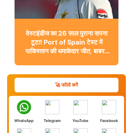
वेस्टइंडीज का 26 साल पुराना सपना
टूटा! Port of Spain टेस्ट में
पाकिस्तान की धमाकेदार जीत, बाबर-
शफीक चमके
🚀 फॉलो करें
WhatsApp
Telegram
YouTube
Facebook