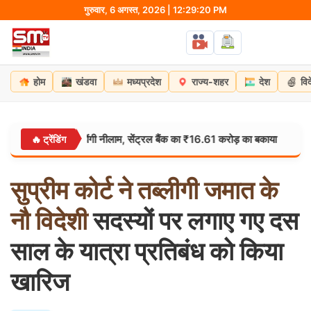
Skip
गुरुवार, 6 अगस्त, 2026 | 12:29:21 PM
to
content
होम
खंडवा
मध्यप्रदेश
राज्य-शहर
देश
वि
दो संपत्तियां होंगी नीलाम, सेंट्रल बैंक का ₹16.61 करोड़ का बकाया
पाकिस्
🔥 ट्रेंडिंग
विदेश:
सुप्रीम
कोर्ट
ने
तब्लीगी
जमात
के
नौ
विदेशी
सदस्यों पर लगाए गए दस
साल के यात्रा प्रतिबंध को किया
खारिज