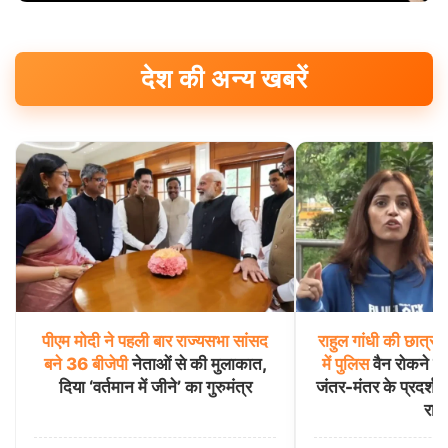
देश की अन्य खबरें
पीएम
मोदी
ने
पहली
बार
राज्यसभा
सांसद
राहुल
गांधी
की
छात्रों
बने
36
बीजेपी
नेताओं से की मुलाकात,
में
पुलिस
वैन रोकने व
दिया ‘वर्तमान में जीने’ का गुरुमंत्र
जंतर-मंतर के प्रदर्शनक
राज