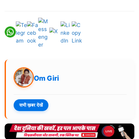
Om Giri
सभी ख़बर देखें