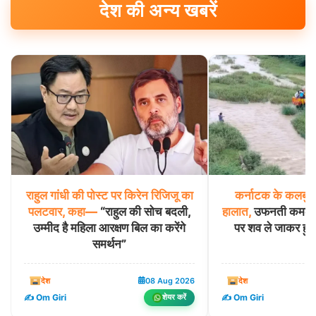
देश की अन्य खबरें
राहुल
गांधी
की
पोस्ट
पर
किरेन
रिजिजू
का
कर्नाटक
के
कलबुर्ग
पलटवार,
कहा—
“राहुल की सोच बदली,
हालात,
उफनती कमलावती
उम्मीद है महिला आरक्षण बिल का करेंगे
पर शव ले जाकर हुआ
समर्थन”
देश
08 Aug 2026
देश
✍️ Om Giri
✍️ Om Giri
शेयर करें