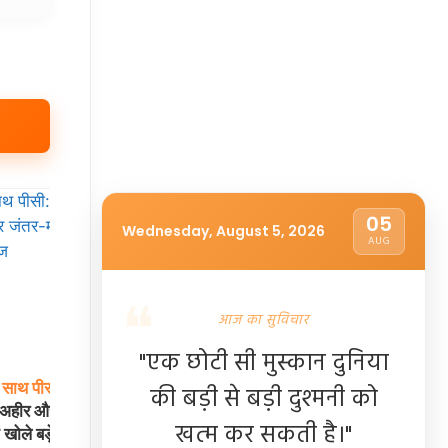
05
Wednesday, August 5, 2026
AUG
आज का सुविचार
"एक छोटी सी मुस्कान दुनिया
साथ
पीसी:
मुंबई
में
इंडियन
आर्मी
अग्निवीर
भर्ती
रैली:
सेंटर
जाने से
की बड़ी से बड़ी दुश्मनी को
ा अहीर और जंतर-मंतर
पहले साथ रख लें ये 9 जरूरी दस्तावेज, वरना होंगे
खत्म कर सकती है।"
े खोले बड़े राज
बाहर!