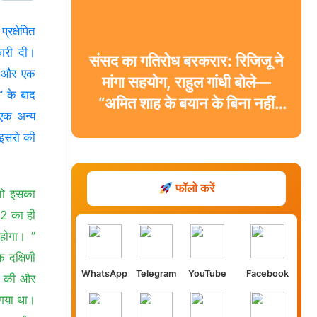
रक्षेपित
कारी दी।
संसद का गतिरोध बरकरार: रिजिजू ने
र’ और एक
मांगा सहयोग, राहुल गांधी बोले—
ग’ के बाद
“अमित शाह के बयान के बिना नहीं
 एक अन्य
चलेगा सदन”
इसरो की
फॉलो करें
 तो इसका
-2 का ही
होगा। ”
 दक्षिणी
WhatsApp
Telegram
YouTube
Facebook
ंग की और
 गया था।