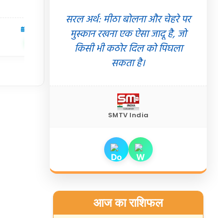
सरल अर्थ: मीठा बोलना और चेहरे पर
05 Aug 2026
देश
05 Aug 2026
मुस्कान रखना एक ऐसा जादू है, जो
✍️ Om Giri
शेयर करें
शेयर करें
किसी भी कठोर दिल को पिघला
सकता है।
SMTV India
आज का राशिफल