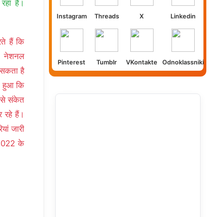
रहा है।
Instagram
Threads
X
Linkedin
ते हैं कि
ि नेशनल
Pinterest
Tumblr
VKontakte
Odnoklassniki
ो सकता है
ह हुआ कि
से संकेत
रहे हैं।
यां जारी
 2022 के