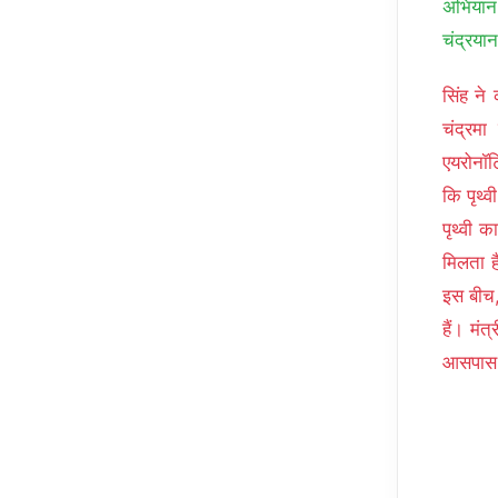
अभियान
चंद्रया
सिंह ने 
चंद्रम
एयरोनॉटि
कि पृथ्
पृथ्वी 
मिलता ह
इस बीच,
हैं। मं
आसपास क