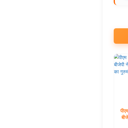
पीए
बीज