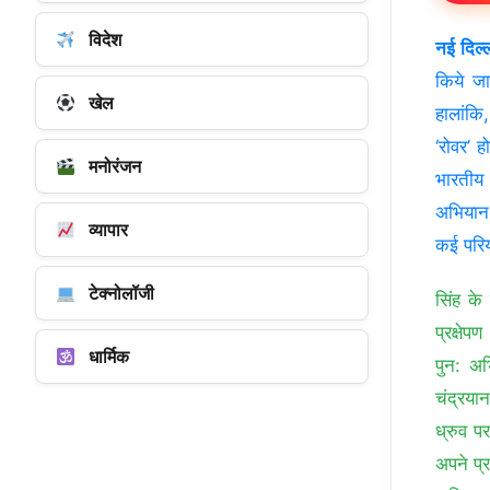
विदेश
नई दिल्
किये जा
खेल
हालांकि
‘रोवर’ ह
मनोरंजन
भारतीय 
अभियान
व्यापार
कई परिय
टेक्नोलॉजी
सिंह के
प्रक्षे
धार्मिक
पुन: अ
चंद्रया
ध्रुव प
अपने प्