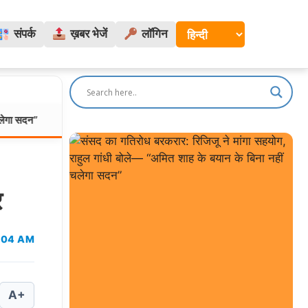
संपर्क
ख़बर भेजें
लॉगिन
सुंदरगढ़ भूमि विवाद: बिना ग्रामसभा की सहमति 12 गांवों की जमीन 
दिल्ली/NCR:
र
1:04 AM
A+