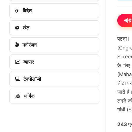
✈️
विदेश
⚽
खेल
पटना
🎬
मनोरंजन
(Cngre
Screen
📈
व्यापार
के लिए 
(Mahag
💻
टेक्नोलॉजी
सीटों पर
जारी है
🕉️
धार्मिक
लड़ने क
गांधी 
243 प्रत