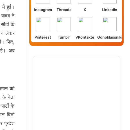
में हुई।
Instagram
Threads
X
Linkedin
र यादव ने
सीटों के
ेदन लेकर
Pinterest
Tumblr
VKontakte
Odnoklassniki
 की। फिर,
 गई। अब
ाकमान को
 के नेता
पार्टी के
गल विंडो
र प्रदेश