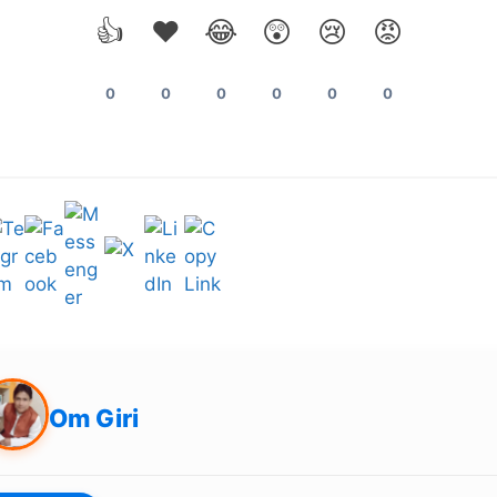
👍
❤️
😂
😲
😢
😡
0
0
0
0
0
0
Om Giri