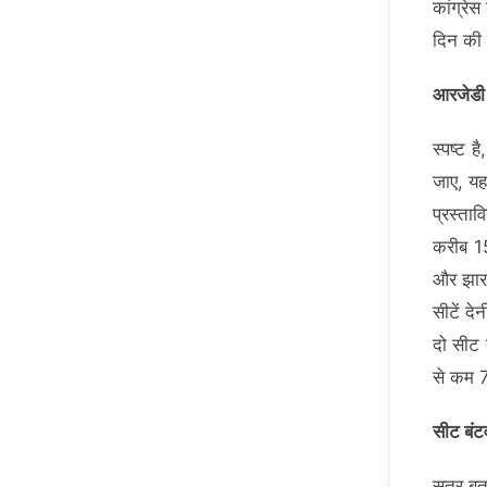
कांग्रे
दिन की 
आरजेडी न
स्‍पष्‍ट
जाए, यह
प्रस्‍ता
करीब 15
और झारखं
सीटें द
दो सीट द
से कम 7
सीट बंटव
सूत्र बत