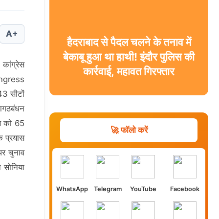
A+
हैदराबाद से पैदल चलने के तनाव में
बेकाबू हुआ था हाथी! इंदौर पुलिस की
ांग्रेस
कार्रवाई, महावत गिरफ्तार
ongress
3 सीटों
हागठबंधन
स को 65
🚀 फॉलो करें
के प्रयास
पर चुनाव
न सोनिया
WhatsApp
Telegram
YouTube
Facebook