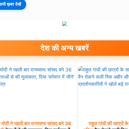
सभी ख़बर देखें
देश की अन्य खबरें
म
मोदी
ने
पहली
बार
राज्यसभा
सांसद
बने
36
राहुल
गांधी
की
छात्रों
के