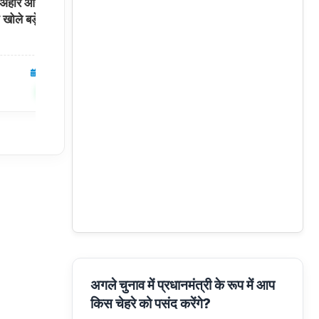
ा अहीर और जंतर-मंतर
पहले साथ रख लें ये 9 जरूरी दस्तावेज, वरना होंगे
े खोले बड़े राज
बाहर!
05 Aug 2026
देश
05 Aug 2026
✍️ Om Giri
शेयर करें
शेयर करें
अगले चुनाव में प्रधानमंत्री के रूप में आप
किस चेहरे को पसंद करेंगे?