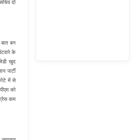
 सचिव दो
ें बात बन
टवारे के
रजेडी खुद
न पार्टी
टे में से
ीपीएम को
ंग्रेस कम
से लगातार