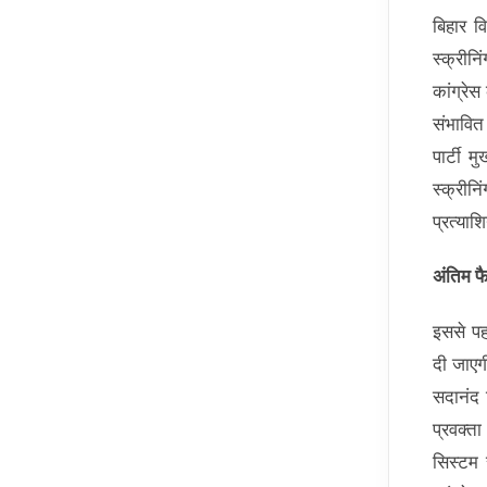
बिहार व
स्‍क्रीन
कांग्रे
संभावित
पार्टी म
स्क्री
प्रत्या
अंतिम फ
इससे पह
दी जाएग
सदानंद स
प्रवक्त
सिस्टम 