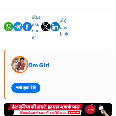
Om Giri
सभी ख़बर देखें