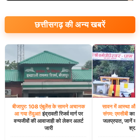
छत्तीसगढ़ की अन्य खबरें
बीजापुर:
108
एंबुलेंस
के
सामने
अचानक
सावन
में
आस्था
और
आ
गया
तेंदुआ!
इंद्रावती रिजर्व मार्ग पर
संगम:
एमसीबी
का कर्
वन्यजीवों की आवाजाही को लेकर अलर्ट
जलप्रपात, जानें क्यों
जारी
श्रद्धा