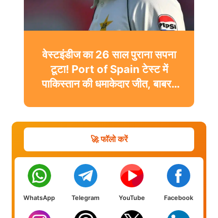
वेस्टइंडीज का 26 साल पुराना सपना
टूटा! Port of Spain टेस्ट में
पाकिस्तान की धमाकेदार जीत, बाबर-
शफीक चमके
🚀 फॉलो करें
WhatsApp
Telegram
YouTube
Facebook