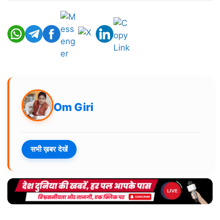
Om Giri
सभी ख़बर देखें