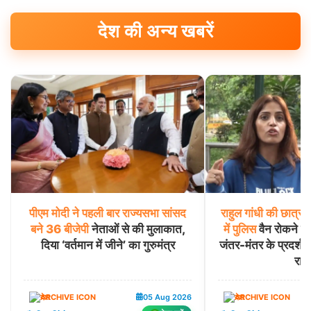
देश की अन्य खबरें
पीएम
मोदी
ने
पहली
बार
राज्यसभा
सांसद
राहुल
गांधी
की
छात्रों
बने
36
बीजेपी
नेताओं से की मुलाकात,
में
पुलिस
वैन रोकने व
दिया ‘वर्तमान में जीने’ का गुरुमंत्र
जंतर-मंतर के प्रदर्शनक
राज
देश
05 Aug 2026
देश