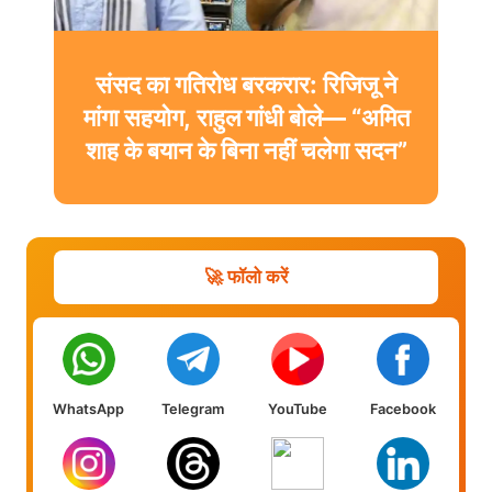
सुंदरगढ़ भूमि विवाद: बिना ग्रामसभा की
सहमति 12 गांवों की जमीन पर कब्जा,
आप सांसद संजय सिंह ने संसद में दिया
नोटिस
🚀 फॉलो करें
WhatsApp
Telegram
YouTube
Facebook