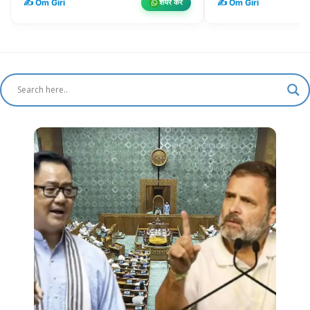
✍️ Om Giri
✍️ Om Giri
शेयर करें