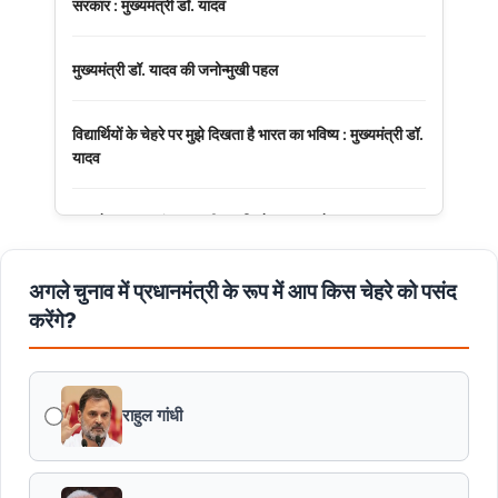
सरकार : मुख्यमंत्री डॉ. यादव
मुख्यमंत्री डॉ. यादव की जनोन्मुखी पहल
विद्यार्थियों के चेहरे पर मुझे दिखता है भारत का भविष्य : मुख्यमंत्री डॉ.
यादव
अनुच्छेद 370 एवं 35A की समाप्ति के 7 साल पूरे
मुख्यमंत्री डॉ. मोहन यादव ने नर्मदापुरम में आयोजित बलराम कृषि
अगले चुनाव में प्रधानमंत्री के रूप में आप किस चेहरे को पसंद
महोत्सव को मंत्रालय से वीडियो कॉन्फ्रेंसिंग से संबोधित किया।
करेंगे?
पं. द्वारिका प्रसाद मिश्र का व्यक्तित्व और कतित्व योगदान सदैव रहेगा
प्रेरणास्रोत : मुख्यमंत्री डॉ. यादव
राहुल गांधी
मुख्यमंत्री डॉ. यादव ने पद्मभूषण डॉ. शिवमंगल सिंह सुमन की जयंती
पर किया नमन