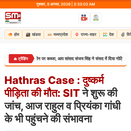
Skip
गुरुवार, 6 अगस्त, 2026 | 2:33:04 AM
to
content
होम
खंडवा
मध्यप्रदेश
राज्य-शहर
देश
वि
ों की जमीन पर कब्जा, आप सांसद संजय सिंह ने संसद में दिया नोटिस
राहुल ग
🔥 ट्रेंडिंग
देश:
Hathras
Case
:
दुष्कर्म
पीड़िता
की
मौत:
SIT
ने शुरू की
जांच, आज राहुल व प्रियंका गांधी
के भी पहुंचने की संभावना