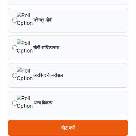
नरेन्द्र मोदी
योगी आदित्यनाथ
अरविन्द केजरीवाल
अन्य विकल्प
वोट करें