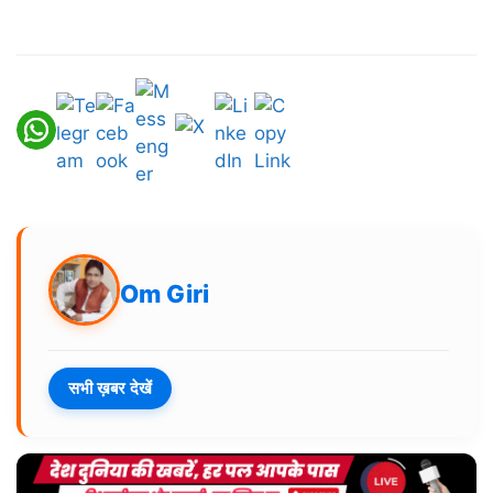
Om Giri
सभी ख़बर देखें