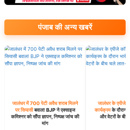
पंजाब की अन्य खबरें
जालंधर
में
700
पेटी
अवैध
शराब
मिलने
जालंधर
के
एपीजे
क
पर
सियासी
बवाल! BJP ने एक्साइज
कार्यक्रम
के दौरान भा
कमिश्नर को सौंपा ज्ञापन, निष्पक्ष जांच की
और वेटरों के बीच 
मांग