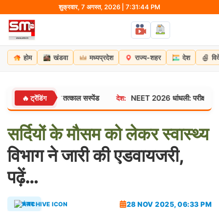
Skip
शुक्रवार, 7 अगस्त, 2026 | 7:31:45 PM
to
content
होम
खंडवा
मध्यप्रदेश
राज्य-शहर
देश
वि
और पटवारी तत्काल सस्पेंड
NEET 2026 धांधली: परीक्षा से 3 दिन पहले ली
🔥 ट्रेंडिंग
देश:
सर्दियों
के
मौसम
को
लेकर
स्वास्थ्य
विभाग ने जारी की एडवायजरी,
पढ़ें…
28 NOV 2025, 06:33 PM
पंजाब