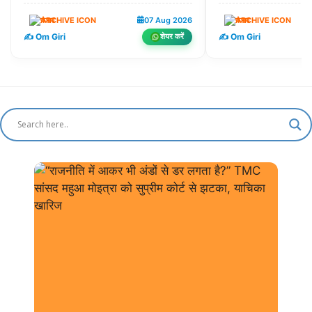
पंजाब
07 Aug 2026
पंजाब
✍️ Om Giri
✍️ Om Giri
शेयर करें