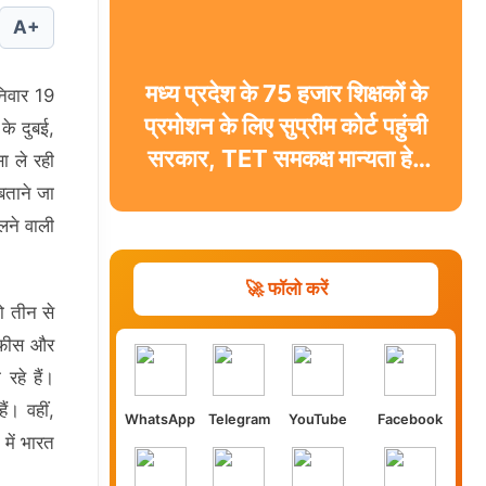
A+
मध्य प्रदेश के 75 हजार शिक्षकों के
िवार 19
प्रमोशन के लिए सुप्रीम कोर्ट पहुंची
के दुबई,
सरकार, TET समकक्ष मान्यता हेतु
ा ले रही
दाखिल की पूरक अर्जी
बताने जा
लने वाली
🚀 फॉलो करें
ो तीन से
च फीस और
रहे हैं।
ं। वहीं,
WhatsApp
Telegram
YouTube
Facebook
में भारत