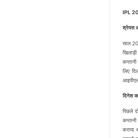
IPL 20
श्रेयस 
साल 201
खिलाड़ी
कप्तानी
लिए दि
आइपीएल 
दिनेश क
पिछले द
कप्तानी
कराया थ