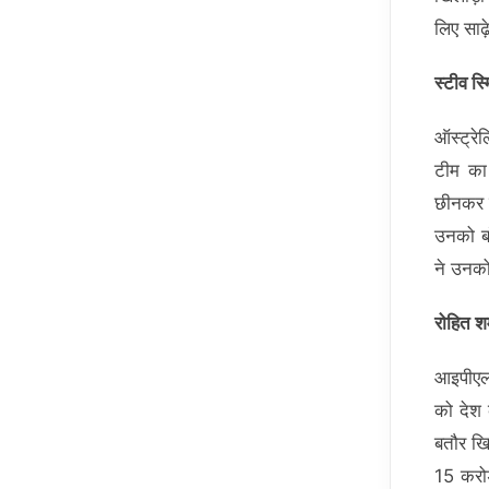
लिए साढ़
स्टीव स
ऑस्ट्रे
टीम का 
छीनकर स
उनको बॉ
ने उनको
रोहित शर
आइपीएल 
को देश 
बतौर खि
15 करोड