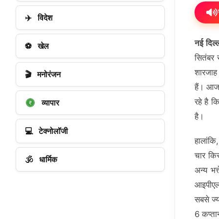
✈️
विदेश
नई दिल्
⚽
खेल
सितंबर 
शारजाह 
🎬
मनोरंजन
हैं। आज
रहे है 
व्यापार
है।
💻
टेक्नोलॉजी
हालांकि
चार किस
🕉️
धार्मिक
अन्य भत
आइपीएल 
सबसे ज्
6 कप्तान