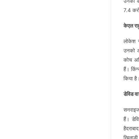
उनको कप
7.4 करोड
केएल रा
लोकेश र
उनको आर
कोच अनि
हैं। कि
किया है।
डेविड व
सनराइजर
हैं। डे
हैदराबा
खिलाड़ी