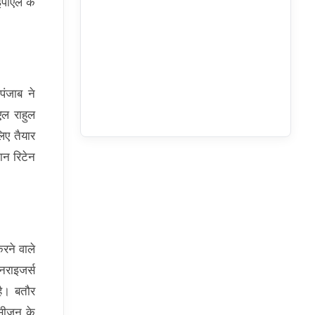
इपीएल के
पंजाब ने
एल राहुल
िए तैयार
ान रिटेन
रने वाले
नराइजर्स
है। बतौर
 सीजन के