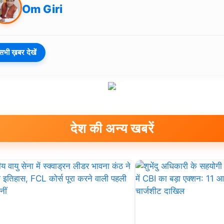
Om Giri
सभी ख़बर देखें
देश की अन्य खबरें