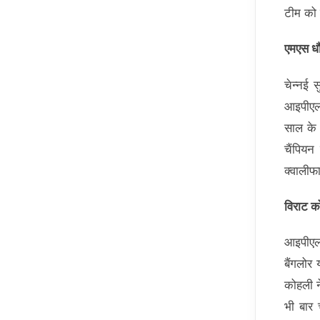
टीम को 
एमएस धौ
चेन्नई 
आइपीएल 
साल के 
चैंपियन
क्वालीफ
विराट क
आइपीएल 
बैंगलोर
कोहली न
भी बार 