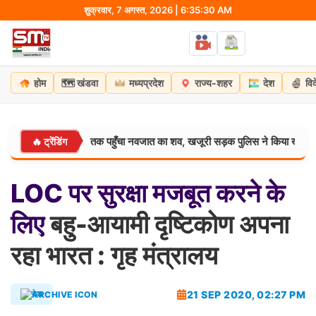
Skip
शुक्रवार, 7 अगस्त, 2026 | 6:35:31 AM
to
content
🗺️
होम
खंडवा
मध्यप्रदेश
राज्य-शहर
देश
वि
ी बहने पर नाले तक पहुँचा नवजात का शव, खजूरी सड़क पुलिस ने किया खुलासा
🔥 ट्रेंडिंग
मध्य
LOC
पर
सुरक्षा
मजबूत
करने
के
लिए
बहु-आयामी दृष्टिकोण अपना
रहा भारत : गृह मंत्रालय
21 SEP 2020, 02:27 PM
देश