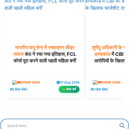
भारतीय
वायु
सेना
में
स्क्वाड्रन
लीडर
शुभेंदु
अधिकारी
के
सह
भावना
कंठ ने रचा नया इतिहास, FCL
हत्याकांड
में CBI का
कोर्स पूरा करने वाली पहली महिला बनीं
आरोपियों के खिलाफ
देश
07 Aug 2026
देश
✍️ Om Giri
✍️ Om Giri
शेयर करें