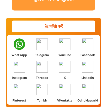
🚀 फॉलो करें
WhatsApp
Telegram
YouTube
Facebook
Instagram
Threads
X
Linkedin
Pinterest
Tumblr
VKontakte
Odnoklassniki