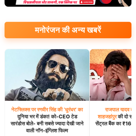
मनोरंजन की अन्य खबरें
नेटफ्लिक्स
पर
रणवीर
सिंह
की
‘धुरंधर’
का
राजपाल
यादव
की
दुनिया भर में डंका! को-CEO टेड
शाहजहांपुर
की दो संपत्
सारंडोस बोले- बनी सबसे ज्यादा देखी जाने
सेंट्रल बैंक का ₹16.
वाली नॉन-इंग्लिश फिल्म