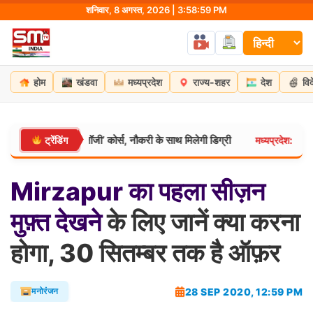
Skip
शनिवार, 8 अगस्त, 2026 | 3:59:00 PM
to
content
होम
खंडवा
मध्यप्रदेश
राज्य-शहर
देश
वि
्रोन टेक्नोलॉजी’ कोर्स, नौकरी के साथ मिलेगी डिग्री
भोपाल में 80 हज
ट्रेंडिंग
मध्यप्रदेश:
Mirzapur
का
पहला
सीज़न
मुफ़्त
देखने
के लिए जानें क्या करना
होगा, 30 सितम्बर तक है ऑफ़र
28 SEP 2020, 12:59 PM
मनोरंजन