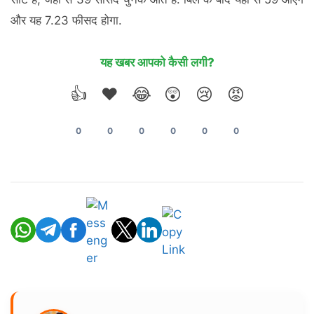
और यह 7.23 फीसद होगा.
यह खबर आपको कैसी लगी?
👍
❤️
😂
😲
😢
😡
0
0
0
0
0
0