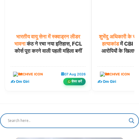
भारतीय
वायु
सेना
में
स्क्वाड्रन
लीडर
शुभेंदु
अधिकारी
के
सह
भावना
कंठ ने रचा नया इतिहास, FCL
हत्याकांड
में CBI का
कोर्स पूरा करने वाली पहली महिला बनीं
आरोपियों के खिलाफ
देश
07 Aug 2026
देश
✍️ Om Giri
✍️ Om Giri
शेयर करें