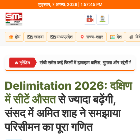
Skip
शुक्रवार, 7 अगस्त, 2026 | 1:57:46 PM
to
content
🗺️
🗺️
होम
खंडवा
मध्यप्रदेश
राज्य-शहर
देश
वि
 मेहरबान: रांची समेत कई जिलों में झमाझम बारिश, गुमला और खूंटी में भारी बारिश का अलर
🔥 ट्रेंडिंग
Delimitation
2026:
दक्षिण
में
सीटें
औसत
से ज्यादा बढ़ेंगी,
संसद में अमित शाह ने समझाया
परिसीमन का पूरा गणित