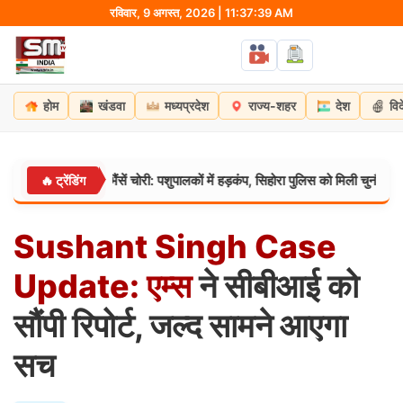
Skip
रविवार, 9 अगस्त, 2026 | 11:37:40 AM
to
content
होम
खंडवा
मध्यप्रदेश
राज्य-शहर
देश
वि
ार की 4 भैंसें चोरी: पशुपालकों में हड़कंप, सिहोरा पुलिस को मिली चुनौती
🔥 ट्रेंडिंग
मध्यप्रद
Sushant
Singh
Case
Update:
एम्स
ने सीबीआई को
सौंपी रिपोर्ट, जल्द सामने आएगा
सच