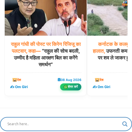
राहुल
गांधी
की
पोस्ट
पर
किरेन
रिजिजू
का
कर्नाटक
के
कलबुर्ग
पलटवार,
कहा—
“राहुल की सोच बदली,
हालात,
उफनती कमलावती
उम्मीद है महिला आरक्षण बिल का करेंगे
पर शव ले जाकर हुआ
समर्थन”
देश
08 Aug 2026
देश
✍️ Om Giri
✍️ Om Giri
शेयर करें