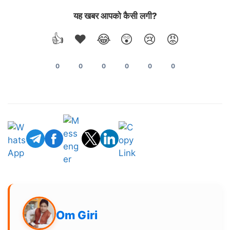
यह खबर आपको कैसी लगी?
👍
❤️
😂
😲
😢
😡
0
0
0
0
0
0
Om Giri