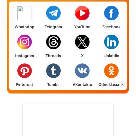
WhatsApp
Telegram
YouTube
Facebook
Instagram
Threads
X
Linkedin
Pinterest
Tumblr
VKontakte
Odnoklassniki