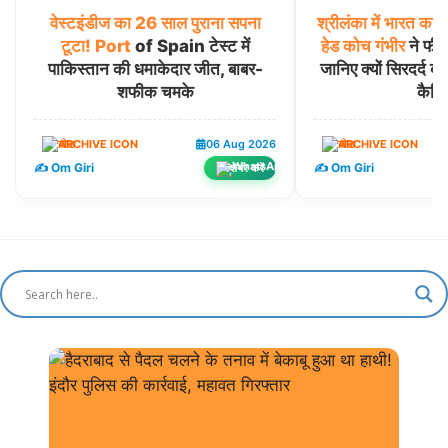
वेस्टइंडीज
का
26
साल
पुराना
सपना
श्रीलंका
में
भारत
का
प
टूटा!
Port
of Spain टेस्ट में
हेड
कोच
गंभीर
ने फील्
पाकिस्तान की धमाकेदार जीत, बाबर-
जानिए क्यों सिरदर्द बन
शफीक चमके
कैचिं
खेल
06 Aug 2026
खेल
✍️ Om Giri
✍️ Om Giri
शेयर करें