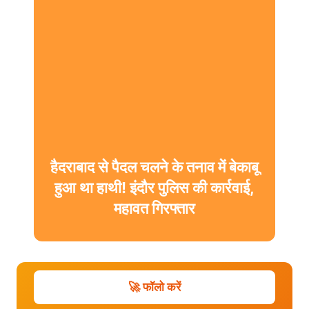
हैदराबाद से पैदल चलने के तनाव में बेकाबू
हुआ था हाथी! इंदौर पुलिस की कार्रवाई,
महावत गिरफ्तार
🚀 फॉलो करें