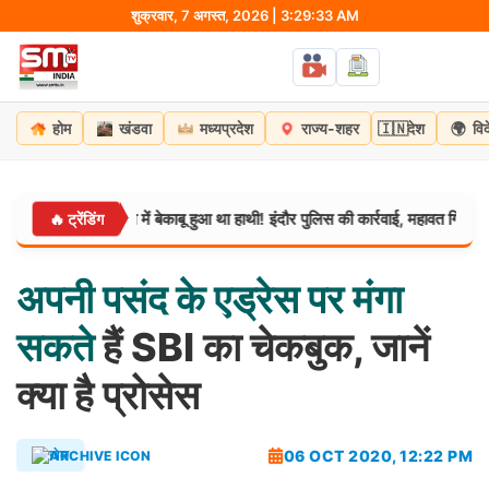
Skip
शुक्रवार, 7 अगस्त, 2026 | 3:29:34 AM
to
content
🇮🇳
🌍
होम
खंडवा
मध्यप्रदेश
राज्य-शहर
देश
वि
 चलने के तनाव में बेकाबू हुआ था हाथी! इंदौर पुलिस की कार्रवाई, महावत गिरफ्तार
🔥 ट्रेंडिंग
म
अपनी
पसंद
के
एड्रेस
पर
मंगा
सकते
हैं SBI का चेकबुक, जानें
क्या है प्रोसेस
06 OCT 2020, 12:22 PM
खेल