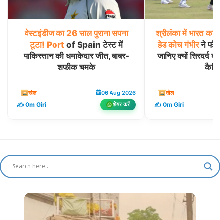
वेस्टइंडीज
का
26
साल
पुराना
सपना
श्रीलंका
में
भारत
का
प
टूटा!
Port
of Spain टेस्ट में
हेड
कोच
गंभीर
ने फील्
पाकिस्तान की धमाकेदार जीत, बाबर-
जानिए क्यों सिरदर्द बन
शफीक चमके
कैचिं
खेल
06 Aug 2026
खेल
✍️ Om Giri
✍️ Om Giri
शेयर करें