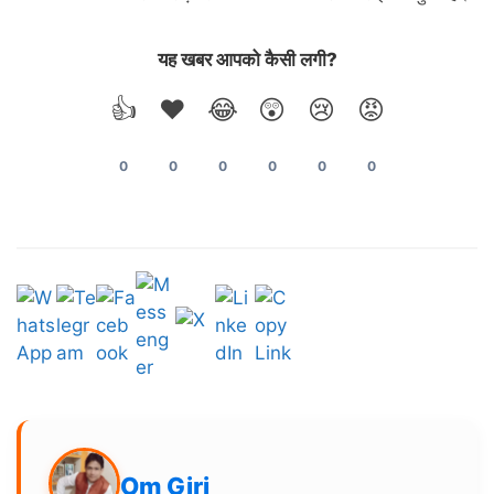
यह खबर आपको कैसी लगी?
👍
❤️
😂
😲
😢
😡
0
0
0
0
0
0
Om Giri