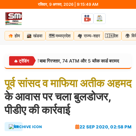
Skip
रविवार, 9 अगस्त, 2026 | 9:15:50 AM
to
content
🗺️
🏘️
🇮🇳
🌍
होम
खंडवा
मध्यप्रदेश
राज्य-शहर
देश
वि
स्टरमाइंड सन्नी बाबा गिरफ्तार, 74 ATM और 5 ब्लैक कार्ड बरामद
अ
🔥 ट्रेंडिंग
उत्तरप्रदेश:
पूर्व
सांसद
व
माफिया
अतीक
अहमद
के आवास पर चला बुलडोजर,
पीडीए की कार्रवाई
22 SEP 2020, 02:58 PM
देश