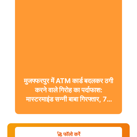
मुजफ्फरपुर में ATM कार्ड बदलकर ठगी
करने वाले गिरोह का पर्दाफाश:
मास्टरमाइंड सन्नी बाबा गिरफ्तार, 74
ATM और 5 ब्लैक कार्ड बरामद
🚀 फॉलो करें