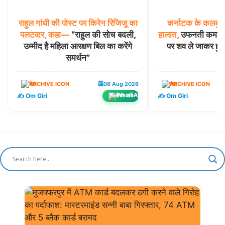
राहुल
गांधी
की
पोस्ट
पर
किरेन
रिजिजू
का
कर्नाटक
के
कलबुर्ग
पलटवार,
कहा—
“राहुल की सोच बदली,
हालात,
उफनती कमलावती
उम्मीद है महिला आरक्षण बिल का करेंगे
पर शव ले जाकर हुआ
समर्थन”
देश
08 Aug 2026
देश
✍️ Om Giri
✍️ Om Giri
शेयर करें