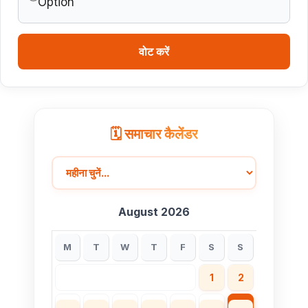
वोट करें
🗓️ समाचार कैलेंडर
August 2026
M
T
W
T
F
S
S
1
2