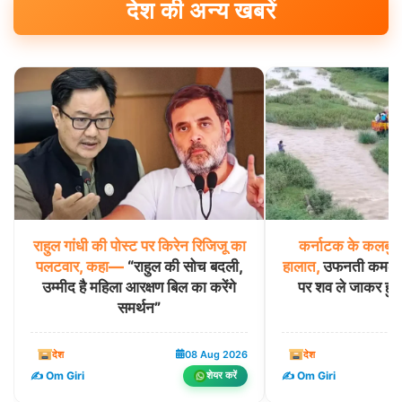
देश की अन्य खबरें
राहुल
गांधी
की
पोस्ट
पर
किरेन
रिजिजू
का
कर्नाटक
के
कलबुर्ग
पलटवार,
कहा—
“राहुल की सोच बदली,
हालात,
उफनती कमलावती
उम्मीद है महिला आरक्षण बिल का करेंगे
पर शव ले जाकर हुआ
समर्थन”
देश
08 Aug 2026
देश
✍️ Om Giri
✍️ Om Giri
शेयर करें