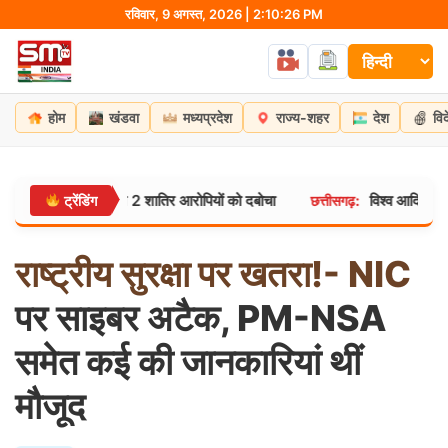
Skip
रविवार, 9 अगस्त, 2026 | 2:10:27 PM
to
content
होम
खंडवा
मध्यप्रदेश
राज्य-शहर
देश
वि
दाफाश, पुलिस ने 2 शातिर आरोपियों को दबोचा
विश्व आदिवासी दिवस पर छ
ट्रेंडिंग
छत्तीसगढ़:
राष्ट्रीय
सुरक्षा
पर
खतरा!-
NIC
पर साइबर अटैक, PM-NSA
समेत कई की जानकारियां थीं
मौजूद