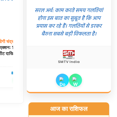
सरल अर्थ: काम करते समय गलतियां
होना इस बात का सुबूत है कि आप
प्रयास कर रहे हैं। गलतियों से डरकर
बैठना सबसे बड़ी विफलता है।
ोगी
चंद्रनाथ
रथ
कांवड़
यात्रा:
जहां
मिट
जाती
हैं
जाति
और
कुल-
 एक्शन: 11 आरोपियों
गोत्र
की सीमाएं! जानें योगी सरकार में कैसे बनी
शीट दाखिल
सामाजिक समरसता की मिसाल
SMTV India
07 Aug 2026
देश
07 Aug 2026
✍️ Om Giri
शेयर करें
शेयर करें
आज का राशिफल