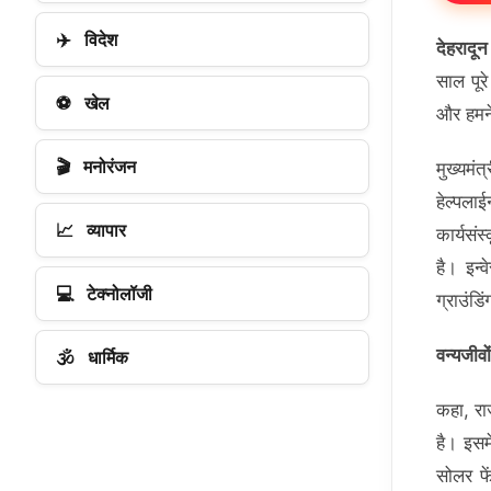
✈️
विदेश
देहरादू
साल पूर
⚽
खेल
और हमने
🎬
मनोरंजन
मुख्यमंत
हेल्पल
📈
व्यापार
कार्यसंस
है। इन्
💻
टेक्नोलॉजी
ग्राउंड
वन्यजीवो
🕉️
धार्मिक
कहा, रा
है। इसम
सोलर फे