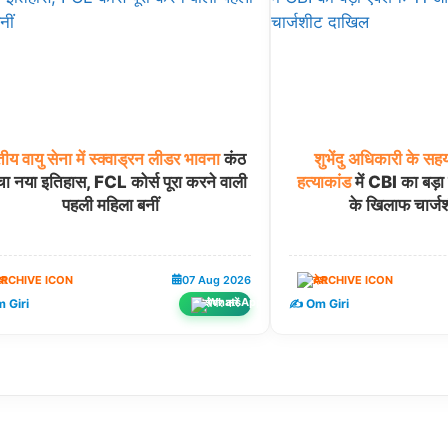
तीय
वायु
सेना
में
स्क्वाड्रन
लीडर
भावना
कंठ
शुभेंदु
अधिकारी
के
सहय
चा नया इतिहास, FCL कोर्स पूरा करने वाली
हत्याकांड
में CBI का बड़ा
पहली महिला बनीं
के खिलाफ चार्ज
ेश
07 Aug 2026
देश
 Giri
✍️ Om Giri
शेयर करें