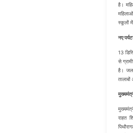
है। महि
महिलाओं
स्कूलों 
नए पर्य
13 डिस्ट
से ग्राम
है। जल
तालाबों
मुख्यमंत
मुख्यमंत
राहत शि
पिथौरागढ