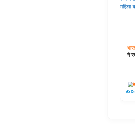
भार
ने र
द
✍️ Om