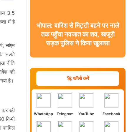
े आज 3.5
ा में है
भोपाल: बारिश से मिट्टी बहने पर नाले
तक पहुँचा नवजात का शव, खजूरी
सड़क पुलिस ने किया खुलासा
र्ष, सीएम
के चलते
रमुख नीति
निवेश की
🚀 फॉलो करें
 गया है।
म कर रही
WhatsApp
Telegram
YouTube
Facebook
 50 किमी
ाण शामिल