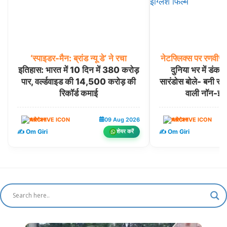
‘स्पाइडर-मैन:
ब्रांड
न्यू
डे’
ने
रचा
नेटफ्लिक्स
पर
रणवीर
स
इतिहास: भारत में 10 दिन में 380 करोड़
दुनिया भर में डं
पार, वर्ल्डवाइड की 14,500 करोड़ की
सारंडोस बोले- बनी सबस
रिकॉर्ड कमाई
वाली नॉन-इंग्
मनोरंजन
09 Aug 2026
मनोरंजन
✍️ Om Giri
✍️ Om Giri
शेयर करें