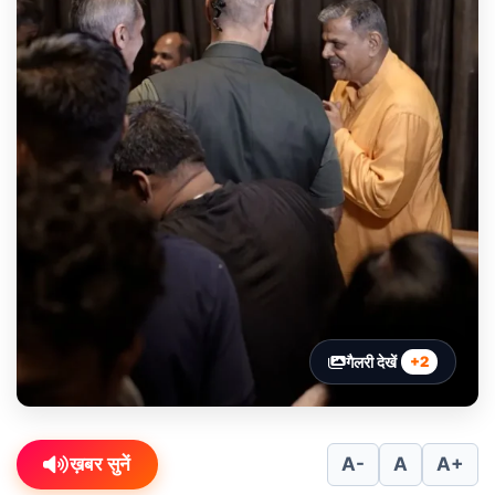
गैलरी देखें
+2
ख़बर सुनें
A-
A
A+