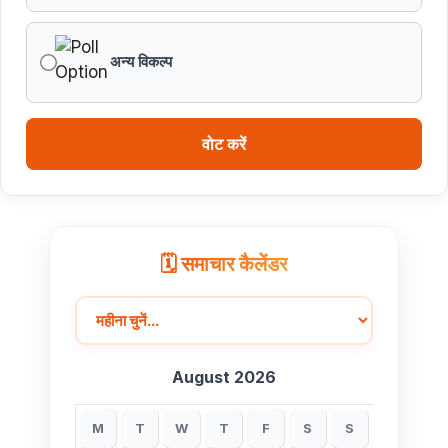
भीमबेटका में ब्रिक्स डेलीगेट्स ने जानी मानव और प्रकृति की हजारों
साल पुराने रिश्तों की गाथा
अन्य विकल्प
मंत्री श्री परमार के निर्देश पर प्रवेश से वंचित विद्यार्थियों को प्रवेश
का अंतिम अवसर
वोट करें
आम जनता की समस्याओं के तत्काल समाधान के लिए सदैव तत्पर रहें
अधिकारी-कर्मचारी एवं जनप्रतिनिधि : प्रभारी मंत्री श्री परमार
मध्यप्रदेश भवन नई दिल्ली में 10 अगस्त को होगी साड़ी ड्रेपिंग एवं
🗓️ समाचार कैलेंडर
हैंडलूम प्रदर्शन प्रतियोगिता
August 2026
M
T
W
T
F
S
S