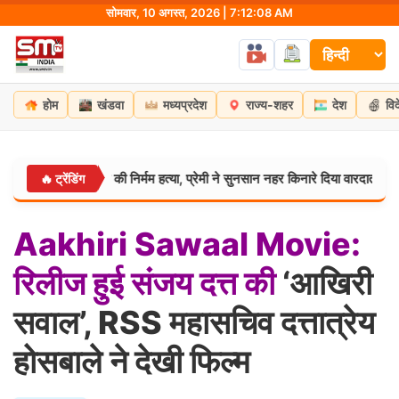
Skip
सोमवार, 10 अगस्त, 2026 | 7:12:09 AM
to
content
होम
खंडवा
मध्यप्रदेश
राज्य-शहर
देश
वि
 छात्रा की निर्मम हत्या, प्रेमी ने सुनसान नहर किनारे दिया वारदात को अंजाम; आरोपी ग
🔥 ट्रेंडिंग
Aakhiri
Sawaal
Movie:
रिलीज
हुई
संजय
दत्त
की
‘आखिरी
सवाल’, RSS महासचिव दत्तात्रेय
होसबाले ने देखी फिल्म