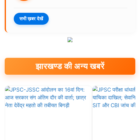
सभी ख़बर देखें
झारखण्ड की अन्य खबरें