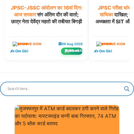
JPSC-JSSC
आंदोलन
का
16वां
दिन:
JPSC
परीक्षा
धांधल
आज
सरकार
संग अंतिम दौर की वार्ता;
याचिका
दाखिल; सेव
छात्र नेता देवेंद्र महतो की तबीयत बिगड़ी
अध्यक्षता में SIT और
झारखण्ड
09 Aug 2026
झारखण्ड
✍️ Om Giri
✍️ Om Giri
शेयर करें