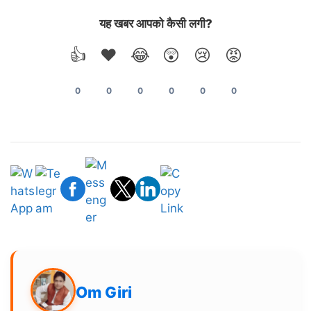
यह खबर आपको कैसी लगी?
👍
❤️
😂
😲
😢
😡
0
0
0
0
0
0
Om Giri