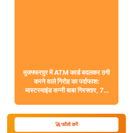
मुजफ्फरपुर में ATM कार्ड बदलकर ठगी
करने वाले गिरोह का पर्दाफाश:
मास्टरमाइंड सन्नी बाबा गिरफ्तार, 74
ATM और 5 ब्लैक कार्ड बरामद
🚀 फॉलो करें