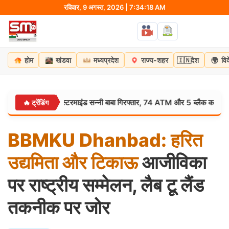
Skip
रविवार, 9 अगस्त, 2026 | 7:34:19 AM
to
content
🇮🇳
🌍
होम
खंडवा
मध्यप्रदेश
राज्य-शहर
देश
वि
पर्दाफाश: मास्टरमाइंड सन्नी बाबा गिरफ्तार, 74 ATM और 5 ब्लैक कार्ड बरामद
🔥 ट्रेंडिंग
BBMKU
Dhanbad:
हरित
उद्यमिता
और
टिकाऊ
आजीविका
पर राष्ट्रीय सम्मेलन, लैब टू लैंड
तकनीक पर जोर