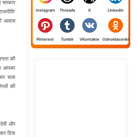
ए सरकार
Instagram
Threads
X
Linkedin
राजनीति’
ारी आवास
Pinterest
Tumblr
VKontakte
Odnoklassniki
 जनता की
 कि आपका
 घर चला
ंगलों की
 देवी और
 कर दिया