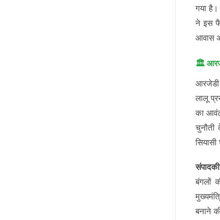
गया है।
ने इस फ
आवास और
🏛️ आरजे
आरजेडी 
लालू प्
का आवंट
चुनौती 
सियासी
संपादकी
बंगलों 
मुख्यमं
बनाने क