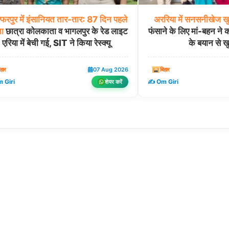
्फरपुर
में
इंसानियत
तार-तार:
87
दिन
पहले
अररिया
में
सनसनीखेज
ख
ा
छात्रा कोलकाता व भागलपुर के रेड लाइट
फंसाने के लिए मां-बहन ने क
एरिया में बेची गई, SIT ने किया रेस्क्यू
के बयान से ख
िहार
07 Aug 2026
बिहार
 Giri
✍️ Om Giri
शेयर करें