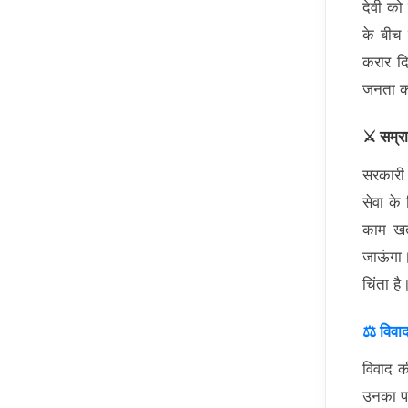
देवी क
के बीच 
करार दि
जनता की
⚔️ सम्र
सरकारी 
सेवा के
काम खत
जाऊंगा।
चिंता है
⚖️ विवा
विवाद क
उनका पर