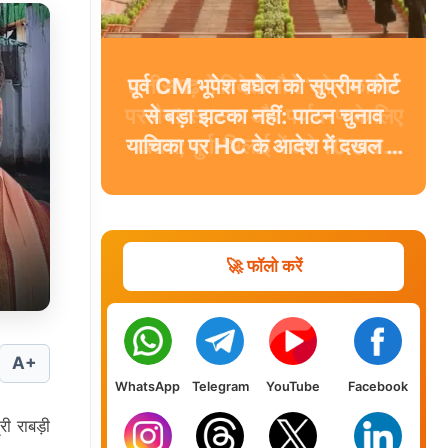
पूर्व CM भूपेश बघेल को सुप्रीम कोर्ट
से बड़ा झटका नहीं: पाटन चुनाव
याचिका पर HC के आदेश में दखल से
इनकार
🚀 फॉलो करें
A+
WhatsApp
Telegram
YouTube
Facebook
री राबड़ी