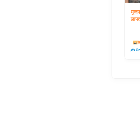
मुजफ
लापत
ब
✍️ Om