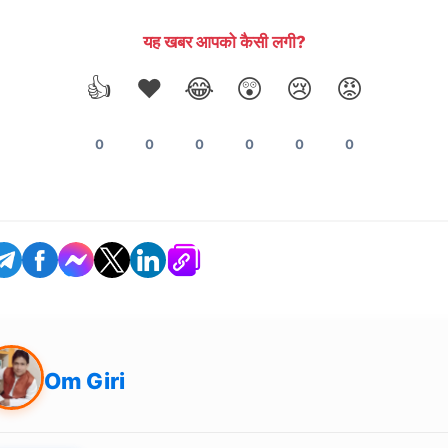
यह खबर आपको कैसी लगी?
👍
❤️
😂
😲
😢
😡
0
0
0
0
0
0
Om Giri