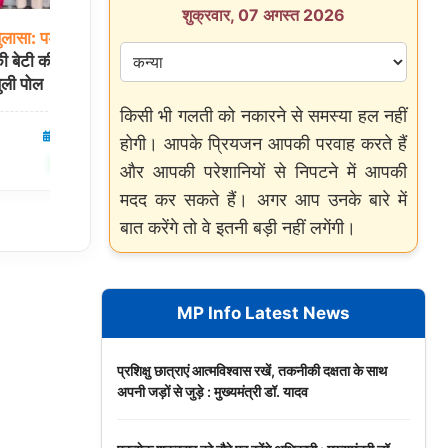
शुक्रवार, 07 अगस्त 2026
ुलासा:
पड़ोसियों
को
मुजफ्फरपुर
रेड
लाइट
एरिया
में
सनसनी:
लखनऊ
ी बेटी की हत्या! पिता
की 22 वर्षीय डांसर का फंदे से लटका मिला शव,
ुली पोल
FSL टीम जांच में जुटी
किसी भी गलती को नकारने से समस्या हल नहीं
05 Aug 2026
बिहार
05 Aug 2026
होगी। आपके प्रियजन आपकी परवाह करते हैं
✍️ Om Giri
शेयर करें
शेयर करें
और आपकी परेशानियों से निपटने में आपकी
मदद कर सकते हैं। अगर आप उनके बारे में
बात करेंगे तो वे इतनी बड़ी नहीं लगेंगी।
MP Info Latest News
प्रशिक्षु छात्राएं आत्मविश्वास रखें, तकनीकी दक्षता के साथ
अपनी जड़ों से जुड़े : मुख्यमंत्री डॉ. यादव