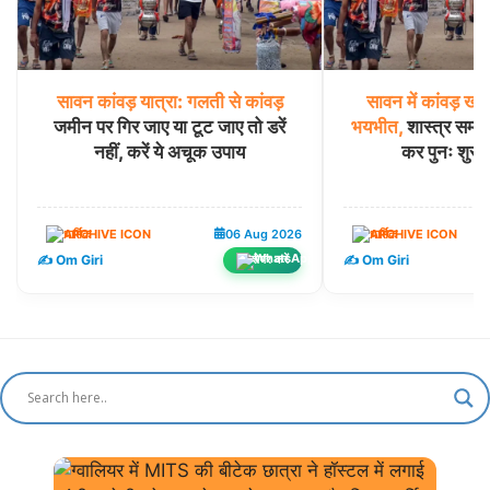
सावन
कांवड़
यात्रा:
गलती
से
कांवड़
सावन
में
कांवड़
खंड
जमीन पर गिर जाए या टूट जाए तो डरें
भयभीत,
शास्त्र सम्म
नहीं, करें ये अचूक उपाय
कर पुनः शुरू क
धार्मिक
06 Aug 2026
धार्मिक
✍️ Om Giri
✍️ Om Giri
शेयर करें