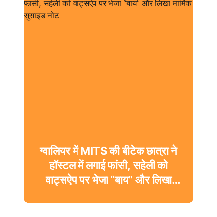
ग्वालियर में MITS की बीटेक छात्रा ने
हॉस्टल में लगाई फांसी, सहेली को
वाट्सऐप पर भेजा “बाय” और लिखा
मार्मिक सुसाइड नोट