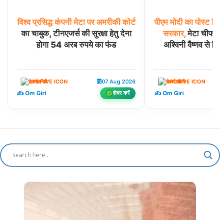
विश्व
प्रसिद्ध
कंपनी
मेटा
पर
अमरीकी
कोर्ट
पीएम
मोदी
का
पोस्ट
डि
का चाबुक, टीनएजर्स की सुरक्षा हेतु देना
सरकार,
मेटा चीफ 
होगा 54 अरब रुपये का फंड
अश्विनी वैष्णव से म
टेक्नोलॉजी
07 Aug 2026
टेक्नोलॉजी
✍️ Om Giri
✍️ Om Giri
शेयर करें