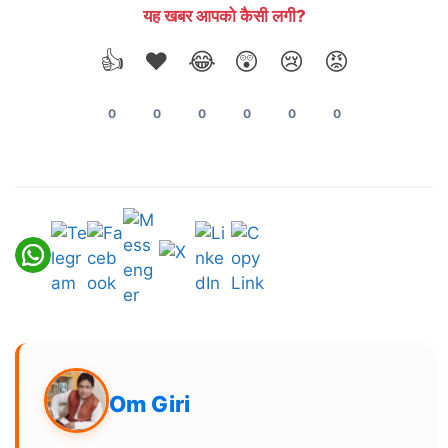
यह खबर आपको कैसी लगी?
👍
❤️
😂
😲
😢
😡
0
0
0
0
0
0
Om Giri