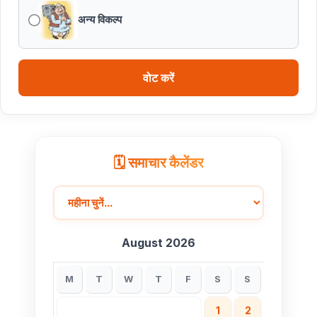
अन्य विकल्प
वोट करें
🗓️ समाचार कैलेंडर
August 2026
M
T
W
T
F
S
S
1
2