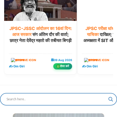
JPSC-JSSC
आंदोलन
का
16वां
दिन:
JPSC
परीक्षा
धांधल
आज
सरकार
संग अंतिम दौर की वार्ता;
याचिका
दाखिल; सेव
छात्र नेता देवेंद्र महतो की तबीयत बिगड़ी
अध्यक्षता में SIT और
झारखण्ड
09 Aug 2026
झारखण्ड
✍️ Om Giri
✍️ Om Giri
शेयर करें