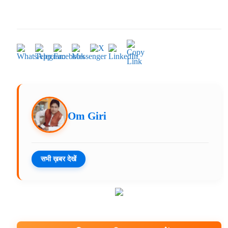
Om Giri
सभी ख़बर देखें