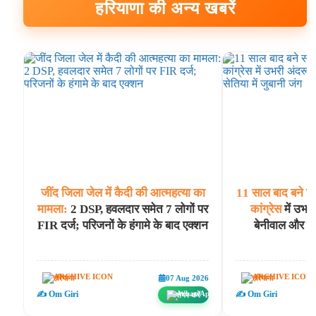
हरियाणा की अन्य खबरें
जींद
जिला
जेल
में
कैदी
की
आत्महत्या
का
11
साल
बाद
बने
स
मामला:
2 DSP, हवलदार समेत 7 लोगों पर
कांग्रेस
में उभर
FIR दर्ज; परिजनों के हंगामे के बाद एक्शन
बेनीवाल और सेत
हरियाणा
हरियाणा
07 Aug 2026
✍️ Om Giri
✍️ Om Giri
शेयर करें