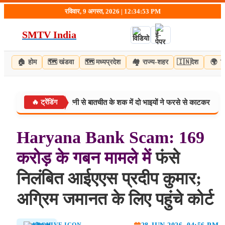
Skip
रविवार, 9 अगस्त, 2026 | 12:34:54 PM
to
content
SMTV India
🏠
होम
🗺️
खंडवा
🗺️
मध्यप्रदेश
🏘️
राज्य-शहर
🇮🇳
देश
🌍
व
कत्ल का पर्दाफाश: पत्नी से बातचीत के शक में दो भाइयों ने फरसे से काटकर की हत्या, दोनो
🔥 ट्रेंडिंग
Haryana
Bank
Scam:
169
करोड़
के
गबन
मामले
में
फंसे
निलंबित आईएएस प्रदीप कुमार;
अग्रिम जमानत के लिए पहुंचे कोर्ट