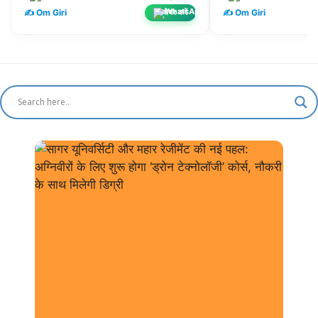
✍️ Om Giri
✍️ Om Giri
शेयर करें