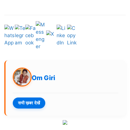
Om Giri
सभी ख़बर देखें