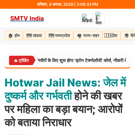
Skip
शनिवार, 8 अगस्त, 2026 | 3:08:34 PM
to
SMTV India
content
🏠
🗺️
🗺️
🏘️
🇮🇳
🌍
होम
खंडवा
मध्यप्रदेश
राज्य-शहर
देश
वि
 नई पहल: अग्निवीरों के लिए शुरू होगा ‘ड्रोन टेक्नोलॉजी’ कोर्स, नौकरी के साथ मिलेगी ड
🔥 ट्रेंडिंग
Hotwar
Jail
News:
जेल
में
दुष्कर्म
और
गर्भवती
होने की खबर
पर महिला का बड़ा बयान; आरोपों
को बताया निराधार