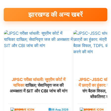
झारखण्ड की अन्य खबरें
JPSC
परीक्षा
धांधली:
सुप्रीम
कोर्ट
में
JPSC-JSSC
धांध
याचिका
दाखिल; सेवानिवृत्त जज की
में
छात्रों
का
हुंकार:
मंत
अध्यक्षता में SIT और CBI जांच की मांग
संग बैठक विफल, 
ब्लैकलिस्ट कर
झारखण्ड
08 Aug 2026
झारखण्ड