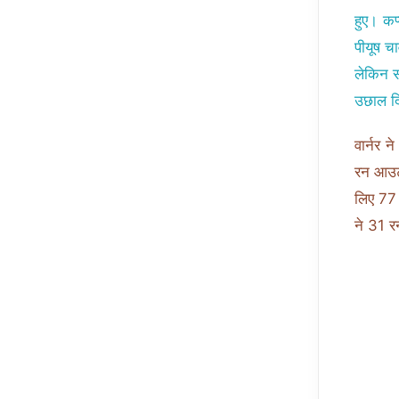
हुए। कप
पीयूष चा
लेकिन सं
उछाल द
वार्नर 
रन आउट 
लिए 77 
ने 31 र