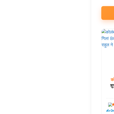
को
शु
ख
✍️ Om