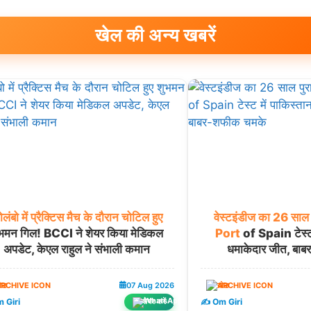
खेल की अन्य खबरें
लंबो
में
प्रैक्टिस
मैच
के
दौरान
चोटिल
हुए
वेस्टइंडीज
का
26
साल
भमन गिल! BCCI ने शेयर किया मेडिकल
Port
of Spain टेस्ट 
अपडेट, केएल राहुल ने संभाली कमान
धमाकेदार जीत, बा
ेल
07 Aug 2026
खेल
 Giri
✍️ Om Giri
शेयर करें