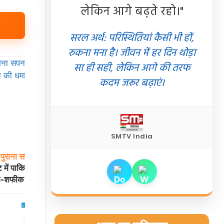
लेकिन आगे बढ़ते रहो।"
सरल अर्थ: परिस्थितियां कैसी भी हों,
रुकना मना है। जीवन में हर दिन थोड़ा
सा ही सही, लेकिन आगे की तरफ
कदम जरूर बढ़ाएं।
SMTV India
पुराना
सपना
टूटा!
श्रीलंका
में
भारत
का
पहला
अभ्यास
सत्र:
हेड
में पाकिस्तान की
कोच
गंभीर
ने फील्डिंग पर दिया जोर, जानिए क्यों
बर-शफीक चमके
सिरदर्द बनी है टीम इंडिया की कैचिंग
06 Aug 2026
खेल
05 Aug 2026
✍️ Om Giri
शेयर करें
शेयर करें