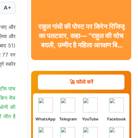
A+
राहुल गांधी की पोस्ट पर किरेन रिजिजू
र पाए और
का पलटवार, कहा— “राहुल की सोच
 लिया और
बदली, उम्मीद है महिला आरक्षण बिल
नाबाद 51)
का करेंगे समर्थन”
िए 77 रन
्ण स्कोर
🚀 फॉलो करें
टीम पांच
ेकिन मैच
धोनी की
ी जीत है
WhatsApp
Telegram
YouTube
Facebook