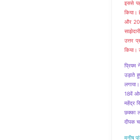
इससे पह
किया। ह
और 20 स
साझेदार
उत्तर प
किया। उ
प्रियम 
उड़ाते ह
लगाया। 
18वें ओ
महेंद्र
छक्का ल
दीपक चा
मनीष पा