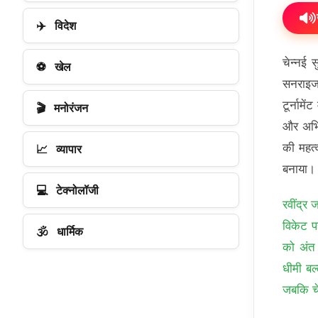
✈️
विदेश
चेन्नई 
⚽
खेल
सनराइजर
टूर्नामे
🎬
मनोरंजन
और अभिष
की महत्
📈
व्यापार
बनाया।
💻
टेक्नोलॉजी
रवींद्र
विकेट प
🕉️
धार्मिक
को अंत
धीमी बल
जबकि चे