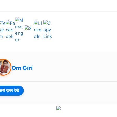
Om Giri
सभी ख़बर देखें