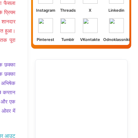
का फैसला
Instagram
Threads
X
Linkedin
े प्रियम
ी शानदार
बित हुआ।
शतक पूरा
Pinterest
Tumblr
VKontakte
Odnoklassniki
एक छक्का
एक छक्का
। अभिषेक
े कप्तान
के और एक
 ओवर में
द पर आउट