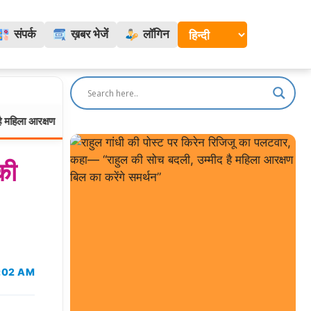
संपर्क
ख़बर भेजें
लॉगिन
ण बिल का करेंगे समर्थन”
पेट्रोल-डीजल के ताज़ा रेट जारी: दिल्ली, मुं
विदेश:
की
:02 AM