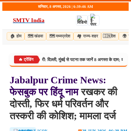
Skip
शनिवार, 8 अगस्त, 2026 | 6:39:47 AM
to
content
SMTV India
🏠
होम
🗺️
खंडवा
🗺️
मध्यप्रदेश
🏘️
राज्य-शहर
🇮🇳
देश
🌍
व
ल के ताज़ा रेट जारी: दिल्ली, मुंबई से पटना तक जानें 8 अगस्त के दाम; क्रूड ऑयल प
🔥 ट्रेंडिंग
Jabalpur
Crime
News:
फेसबुक
पर
हिंदू
नाम
रखकर की
दोस्ती, फिर धर्म परिवर्तन और
तस्करी की कोशिश; मामला दर्ज