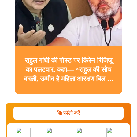
राहुल गांधी की पोस्ट पर किरेन रिजिजू
का पलटवार, कहा— “राहुल की सोच
बदली, उम्मीद है महिला आरक्षण बिल का
करेंगे समर्थन”
🚀 फॉलो करें