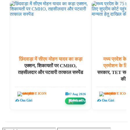
छिंदवाड़ा
में
सीएम
मोहन
यादव
का
कड़ा
मध्य
प्रदेश
के
एक्शन, शिकायतों पर CMHO,
प्रमोशन
के
लिए
तहसीलदार और पटवारी तत्काल सस्पेंड
सरकार, TET समकक्
की पू
मध्यप्रदेश
मध्यप्रदेश
07 Aug 2026
✍️ Om Giri
✍️ Om Giri
शेयर करें