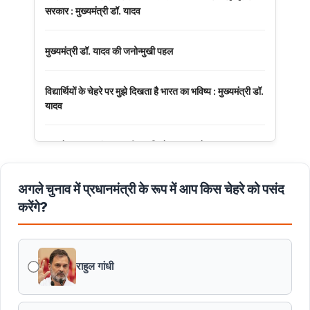
सरकार : मुख्यमंत्री डॉ. यादव
मुख्यमंत्री डॉ. यादव की जनोन्मुखी पहल
विद्यार्थियों के चेहरे पर मुझे दिखता है भारत का भविष्य : मुख्यमंत्री डॉ.
यादव
अनुच्छेद 370 एवं 35A की समाप्ति के 7 साल पूरे
मुख्यमंत्री डॉ. मोहन यादव ने नर्मदापुरम में आयोजित बलराम कृषि
अगले चुनाव में प्रधानमंत्री के रूप में आप किस चेहरे को पसंद
महोत्सव को मंत्रालय से वीडियो कॉन्फ्रेंसिंग से संबोधित किया।
करेंगे?
पं. द्वारिका प्रसाद मिश्र का व्यक्तित्व और कतित्व योगदान सदैव रहेगा
प्रेरणास्रोत : मुख्यमंत्री डॉ. यादव
राहुल गांधी
मुख्यमंत्री डॉ. यादव ने पद्मभूषण डॉ. शिवमंगल सिंह सुमन की जयंती
पर किया नमन