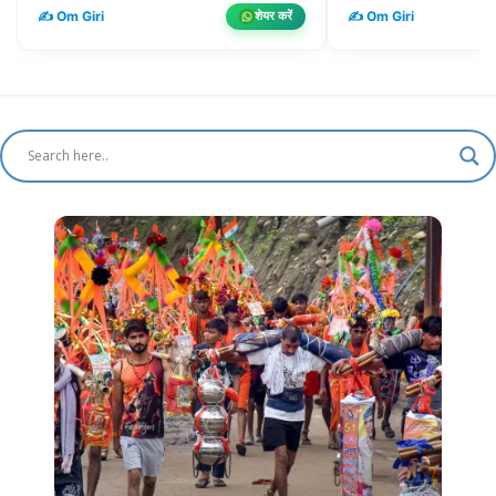
✍️ Om Giri
✍️ Om Giri
शेयर करें