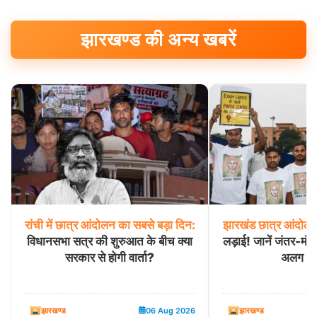
झारखण्ड की अन्य खबरें
रांची
में
छात्र
आंदोलन
का
सबसे
बड़ा
दिन:
झारखंड
छात्र
आंदोलन
विधानसभा सत्र की शुरुआत के बीच क्या
लड़ाई! जानें जंतर-मंत
सरकार से होगी वार्ता?
अलग पह
झारखण्ड
06 Aug 2026
झारखण्ड