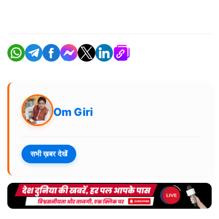
Om Giri
सभी ख़बर देखें