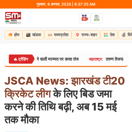
Skip
गुरुवार, 6 अगस्त, 2026 | 6:37:26 AM
to
content
होम
खंडवा
मध्यप्रदेश
राज्य-शहर
देश
वि
से सुखाने वाली मरम्मत पर कसा तंज
तरुण तेजपाल को झटका: बॉम्बे हा
🔥 ट्रेंडिंग
महाराष्ट्र:
JSCA
News:
झारखंड
टी20
क्रिकेट
लीग
के लिए बिड जमा
करने की तिथि बढ़ी, अब 15 मई
तक मौका