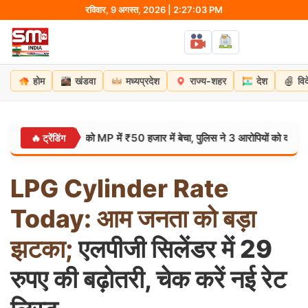
Skip
रविवार, 9 अगस्त, 2026 | 2:27:04 PM
to
content
होम
खंडवा
मध्यप्रदेश
राज्य-शहर
देश
वि
कर महिला को MP में ₹50 हजार में बेचा, पुलिस ने 3 आरोपियों को दबोचा
🔥 ट्रेंडिंग
छत्तीसगढ़
LPG
Cylinder
Rate
Today:
आम
जनता
को
बड़ा
झटका;
एलपीजी सिलेंडर में 29
रुपए की बढ़ोतरी, चेक करें नई रेट