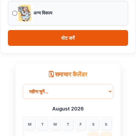
अन्य विकल्प
वोट करें
🗓️ समाचार कैलेंडर
August 2026
M
T
W
T
F
S
S