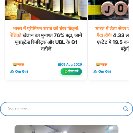
भारत
में
प्रीमियम
शराब
की
बंपर
बिक्री:
भारत
में
डेटा
सेंटर
क्र
रेडिको
खेतान का मुनाफा 76% बढ़ा, जानें
पैदा
होंगी
4.33 लाख 
यूनाइटेड स्पिरिट्स और UBL के Q1
एस्टेट में 19.5 करोड़
नतीजे
बढ़ेगी म
व्यापार
09 Aug 2026
व्यापार
✍️ Om Giri
✍️ Om Giri
शेयर करें