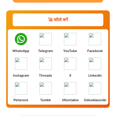
🚀 फॉलो करें
WhatsApp
Telegram
YouTube
Facebook
Instagram
Threads
X
Linkedin
Pinterest
Tumblr
VKontakte
Odnoklassniki